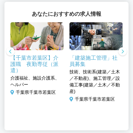
あなたにおすすめの求人情報
【千葉市若葉区】介
「建築施工管理」社
護職 夜勤専従（派
員募集
遣）
技術、技術系(建築／土木
技
介護福祉、施設介護系、
／不動産)、施工管理／設
／
ヘルパー
備工事(建築／土木／不動
備
産)
産
千葉県千葉市若葉区
ミ
千葉県千葉市若葉区
／