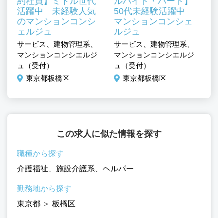
約社員】ミドル世代
ルバイト・パート】
活躍中 未経験人気
50代未経験活躍中
、
のマンションコンシ
マンションコンシェ
も
ェルジュ
ルジュ
サ
サービス、建物管理系、
サービス、建物管理系、
施
マンションコンシエルジ
マンションコンシエルジ
管
ュ（受付）
ュ（受付）
東京都板橋区
東京都板橋区
この求人に似た情報を探す
職種から探す
介護福祉
、
施設介護系
、
ヘルパー
勤務地から探す
東京都
＞
板橋区