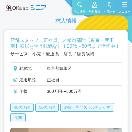
求人検索
無料登録
お問合せ
メニュー
求人情報
店舗スタッフ（正社員）／精肉部門【東京・豊玉
南】転居を伴う転勤なし！20代～50代まで活躍中！
サービス、小売・流通系、店長／店長候補
勤務地
東京都練馬区
雇用形態
正社員
年収
300万円〜500万円
40代活躍
50代活躍
経験・専門スキルを活かす
長期