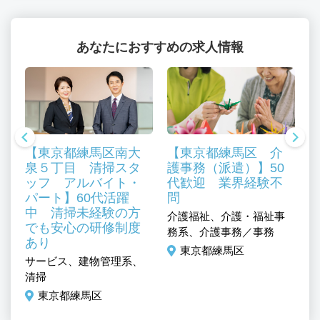
あなたにおすすめの求人情報
【東京都練馬区南大
【東京都練馬区 介
泉５丁目 清掃スタ
護事務（派遣）】50
ッフ アルバイト・
代歓迎 業界経験不
パート】60代活躍
問
中 清掃未経験の方
介護福祉、介護・福祉事
でも安心の研修制度
ミ
務系、介護事務／事務
あり
介
／
東京都練馬区
サービス、建物管理系、
そ
清掃
東京都練馬区