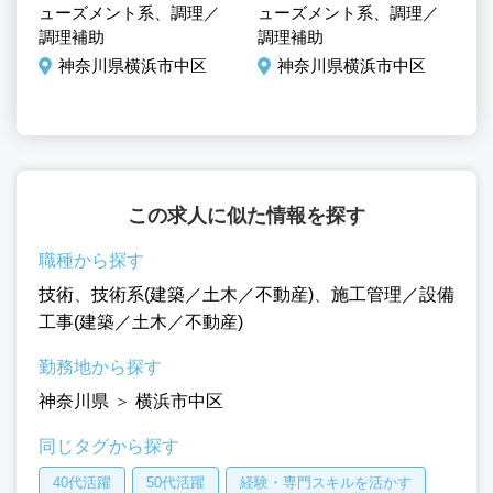
設
ューズメント系、調理／
ューズメント系、調理／
体
動
調理補助
調理補助
神奈川県横浜市中区
神奈川県横浜市中区
この求人に似た情報を探す
職種から探す
技術
、
技術系(建築／土木／不動産)
、
施工管理／設備
工事(建築／土木／不動産)
勤務地から探す
神奈川県
＞
横浜市中区
同じタグから探す
40代活躍
50代活躍
経験・専門スキルを活かす