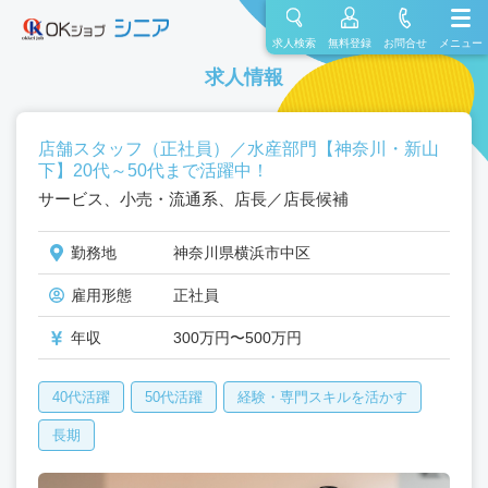
求人検索
無料登録
お問合せ
メニュー
求人情報
店舗スタッフ（正社員）／水産部門【神奈川・新山
下】20代～50代まで活躍中！
サービス、小売・流通系、店長／店長候補
勤務地
神奈川県横浜市中区
雇用形態
正社員
年収
300万円〜500万円
40代活躍
50代活躍
経験・専門スキルを活かす
長期