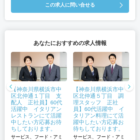
この求人に問い合せる
あなたにおすすめの求人情報
【神奈川県横浜市中
【神奈川県横浜市中
区北仲通１丁目 支
区北仲通５丁目 調
配人 正社員】60代
理スタッフ 正社
川
活躍中 イタリアン
員】60代活躍中 イ
レストランにて活躍
タリアン料理にて活
用
中したい方応募お待
躍中したい方応募お
技
ちしております。
待ちしております。
／
木
サービス、フード・アミ
サービス、フード・アミ
質