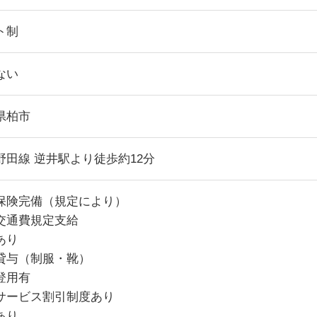
ト制
ない
県柏市
野田線 逆井駅より徒歩約12分
保険完備（規定により）
交通費規定支給
あり
貸与（制服・靴）
登用有
サービス割引制度あり
あり