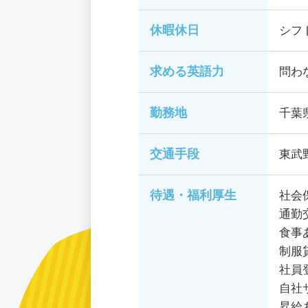
休暇休日
シフ
求める英語力
問わ
勤務地
千葉
交通手段
東武
待遇・福利厚生
社会
通勤
食事
制服
社員
自社
昇給