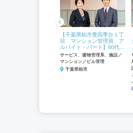
葉県柏市 調理スタッ
【千葉県柏市豊四季台１丁
正社員】福利厚生充
目 マンション管理員 ア
未経験可 シニア活躍
ルバイト・パート】60代活
食事補助あり
躍中 マンション管理員未
ビス、フード・アミューズ
サービス、建物管理系、施設／
経験からスタートOK
ト系、調理／調理補助
マンション／ビル管理
葉県柏市
千葉県柏市