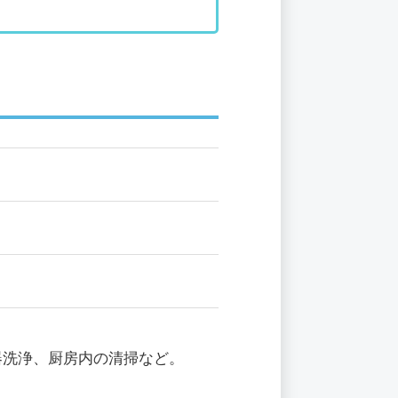
）
器洗浄、厨房内の清掃など。