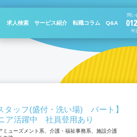
問い
求人検索
サービス紹介
転職コラム
Q&A
平日
スタッフ(盛付・洗い場) パート】
ニア活躍中 社員登用あり
アミューズメント系、介護・福祉事務系、施設介護