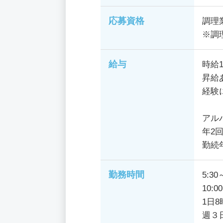
応募資格
調理
※調
給与
時給1
昇給
経験
アル
年2回
勤続
勤務時間
5:30
10:0
1日
週３