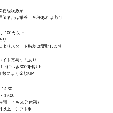
業務経験必須
理師または栄養士免許あれば尚可
、100円以上
あり
によりスタート時給は変動します
バイト賞与寸志あり
1回につき3000円以上
年数により金額UP
～14:30
0～19:00
8時間（うち60分休憩）
日以上 シフト制