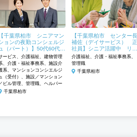
【千葉県柏市 シニアマン
【千葉県柏市 センター
ションの夜勤コンシェルジ
補佐（デイサービス） 
ュ（パート）】50代60代歓
社員】シニア活躍中 リ
迎 接客、販売経験者活躍
レッシュ休暇あり
サービス、介護福祉、建物管理
介護福祉、介護・福祉事務系、
中
系、介護・福祉事務系、施設介
管理職
護系、マンションコンシエルジ
千葉県柏市
ュ（受付）、施設／マンション
／ビル管理、管理職、ヘルパー
千葉県柏市