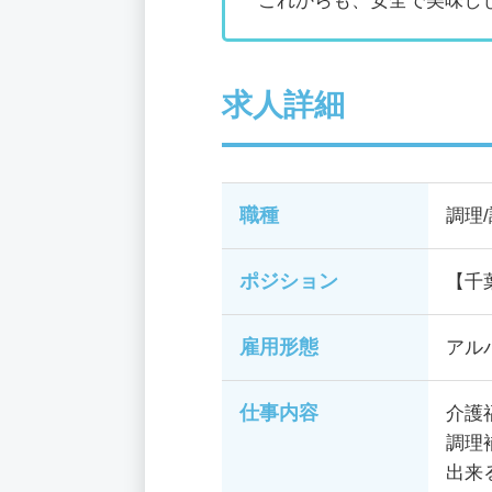
これからも、安全で美味し
求人詳細
職種
調理
ポジション
【千
雇用形態
アル
仕事内容
介護
調理
出来