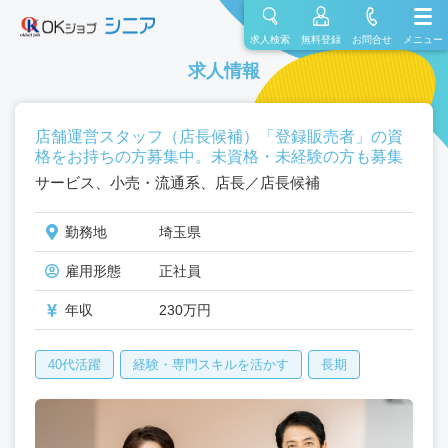
求人検索
無料登録
お問合せ
メニュー
求人情報
店舗運営スタッフ（店長候補）「登録販売者」の資
格をお持ちの方募集中。未資格・未経験の方も募集
サービス、小売・流通系、店長／店長候補
勤務地
埼玉県
雇用形態
正社員
年収
230万円
40代活躍
経験・専門スキルを活かす
長期