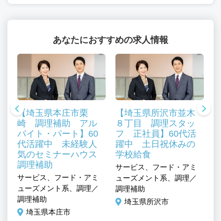
あなたにおすすめの求人情報
【埼玉県本庄市栗
【埼玉県所沢市並木
崎 調理補助 アル
８丁目 調理スタッ
バイト・パート】60
フ 正社員】60代活
代活躍中 未経験人
躍中 土日祝休みの
気のセミナーハウス
学校給食
、
調理補助
サービス、フード・アミ
サ
ル
サービス、フード・アミ
ューズメント系、調理／
ュ
ューズメント系、調理／
調理補助
調
調理補助
埼玉県所沢市
埼玉県本庄市