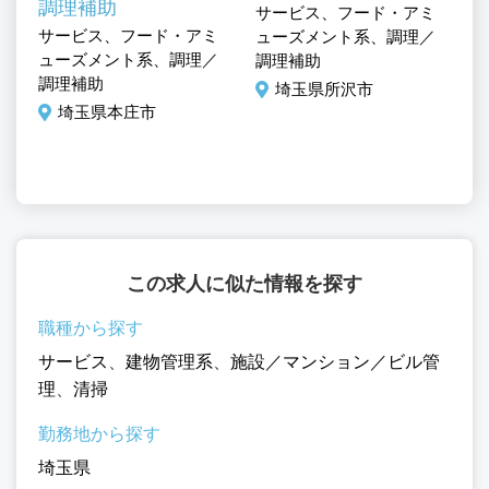
調理補助
サービス、フード・アミ
サ
ル
サービス、フード・アミ
ューズメント系、調理／
ュ
ューズメント系、調理／
調理補助
調
調理補助
埼玉県所沢市
埼玉県本庄市
この求人に似た情報を探す
職種から探す
サービス
、
建物管理系
、
施設／マンション／ビル管
理
、
清掃
勤務地から探す
埼玉県