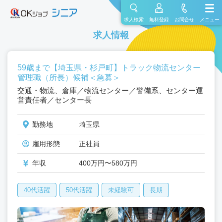
求人検索
無料登録
お問合せ
メニュー
求人情報
59歳まで【埼玉県・杉戸町】トラック物流センター
管理職（所長）候補＜急募＞
交通・物流、倉庫／物流センター／警備系、センター運
営責任者／センター長
勤務地
埼玉県
雇用形態
正社員
年収
400万円〜580万円
40代活躍
50代活躍
未経験可
長期