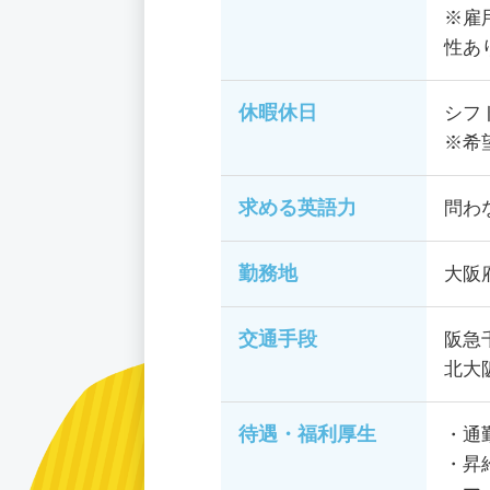
※雇
性あ
休暇休日
シフ
※希
求める英語力
問わ
勤務地
大阪
交通手段
阪急
北大
待遇・福利厚生
・通
・昇