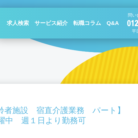
問い
求人検索
サービス紹介
転職コラム
Q&A
平日
齢者施設 宿直介護業務 パート】
躍中 週１日より勤務可