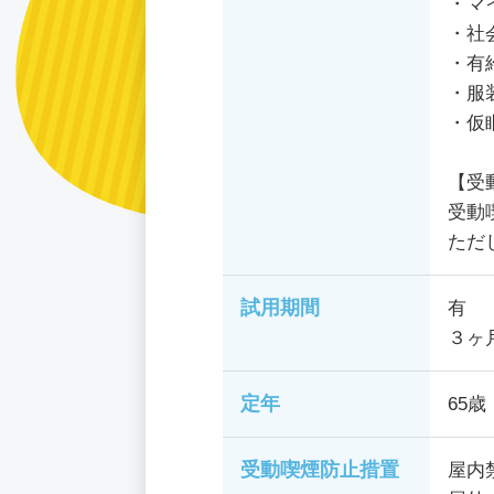
・マ
・社
・有
・服
・仮
【受
受動
ただ
試用期間
有
３ヶ
定年
65歳
受動喫煙防止措置
屋内