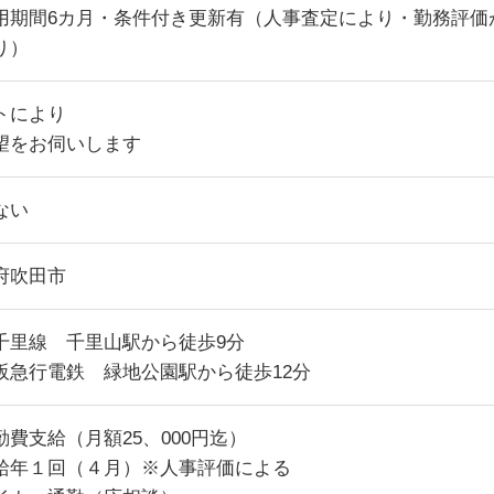
用期間6カ月・条件付き更新有（人事査定により・勤務評価
り）
トにより
望をお伺いします
ない
府吹田市
千里線 千里山駅から徒歩9分
阪急行電鉄 緑地公園駅から徒歩12分
勤費支給（月額25、000円迄）
給年１回（４月）※人事評価による