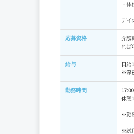
・体
デイ
応募資格
介護
れば
給与
日給1
※深
勤務時間
17:
休憩1
※勤
※試