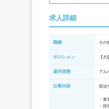
求人詳細
職種
その
ポジション
【大
雇用形態
アル
仕事内容
宿泊
・食
・排