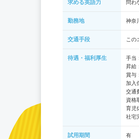
求める英語力
問わ
勤務地
神奈
交通手段
この
待遇・福利厚生
手当
昇給
賞与
加入
交通
資格
育児
社宅
試用期間
有