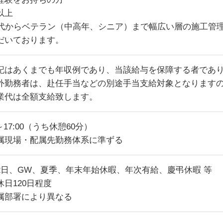
以上
0代からベテラン（中高年、シニア）まで幅広い層の施工管
だいております。
記はあくまでも年収例であり、当該給与を保障する者であ
外勤務者は、赴任手当などの別途手当支給対象となります
業代は全額支給致します。
0～17:00（うち休憩60分）
属現場・配属先勤務体系に準ずる
2日、GW、夏季、年末年始休暇、年次有給、慶弔休暇 等
休日120日程度
属部署により異なる