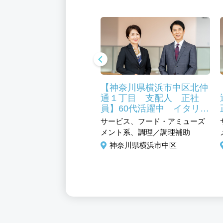
奈川一円 道路舗装工
【神奈川県横浜市中区北仲
土木施工管理 契約社
通１丁目 支配人 正社
都心から1時間 神奈
員】60代活躍中 イタリア
内の最寄り駅から徒歩
ンレストランにて活躍中し
、技術系(建築／土木／不動
サービス、フード・アミューズ
 正社員登用制度有！
たい方応募お待ちしており
、施工管理／設備工事(建築／
メント系、調理／調理補助
ます。
／不動産)
神奈川県横浜市中区
奈川県横浜市中区