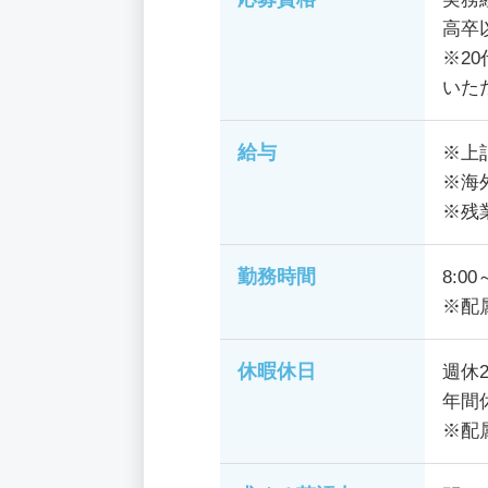
高卒
※2
いた
給与
※上
※海
※残
勤務時間
8:0
※配
休暇休日
週休
年間
※配