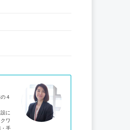
業の４
建設に
スクワ
請・手