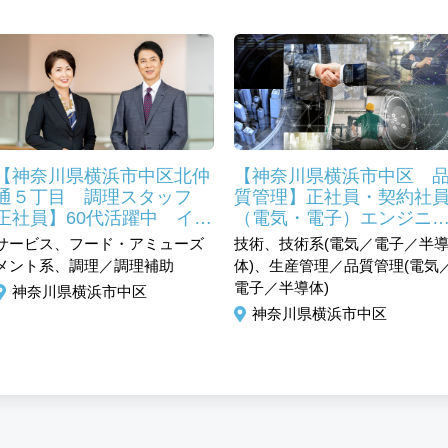
【神奈川県横浜市中区北仲
【神奈川県横浜市中区 
通５丁目 調理スタッフ
質管理】正社員・契約社
正社員】60代活躍中 イタ
（電気・電子）エンジニ
リアン料理にて活躍中した
ア
サービス、フード・アミューズ
技術、技術系(電気／電子／半
い方応募お待ちしておりま
メント系、調理／調理補助
体)、生産管理／品質管理(電気
す。
電子／半導体)
神奈川県横浜市中区
神奈川県横浜市中区