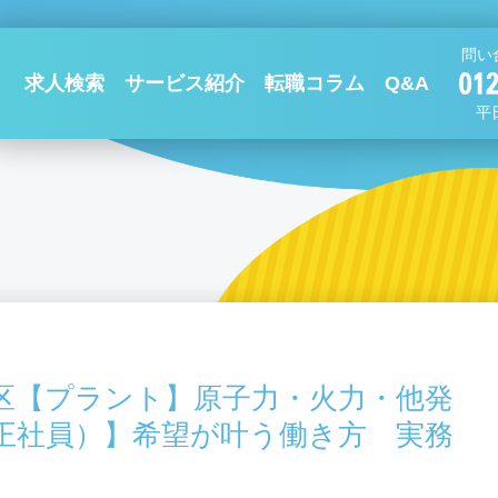
問い
求人検索
サービス紹介
転職コラム
Q&A
平日
区【プラント】原子力・火力・他発
正社員）】希望が叶う働き方 実務