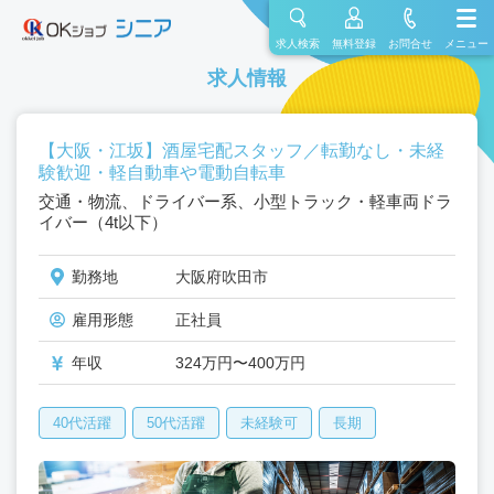
求人検索
無料登録
お問合せ
メニュー
求人情報
【大阪・江坂】酒屋宅配スタッフ／転勤なし・未経
験歓迎・軽自動車や電動自転車
交通・物流、ドライバー系、小型トラック・軽車両ドラ
イバー（4t以下）
勤務地
大阪府吹田市
雇用形態
正社員
年収
324万円〜400万円
40代活躍
50代活躍
未経験可
長期