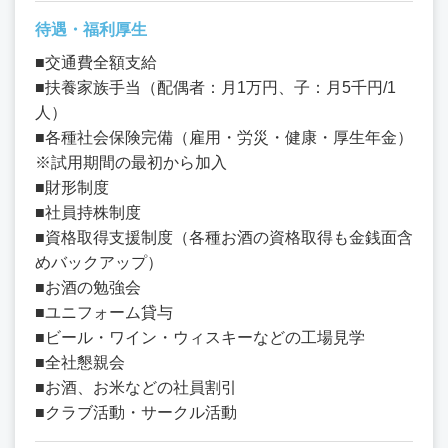
待遇・福利厚生
■交通費全額支給
■扶養家族手当（配偶者：月1万円、子：月5千円/1
人）
■各種社会保険完備（雇用・労災・健康・厚生年金）
※試用期間の最初から加入
■財形制度
■社員持株制度
■資格取得支援制度（各種お酒の資格取得も金銭面含
めバックアップ）
■お酒の勉強会
■ユニフォーム貸与
■ビール・ワイン・ウィスキーなどの工場見学
■全社懇親会
■お酒、お米などの社員割引
■クラブ活動・サークル活動