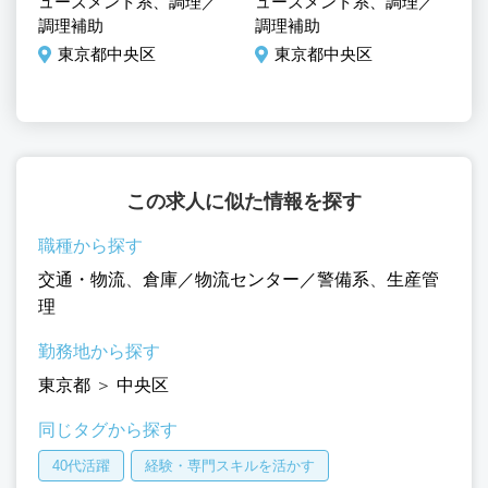
ューズメント系、調理／
ューズメント系、調理／
施
調理補助
調理補助
管
東京都中央区
東京都中央区
この求人に似た情報を探す
職種から探す
交通・物流
、
倉庫／物流センター／警備系
、
生産管
理
勤務地から探す
東京都
＞
中央区
同じタグから探す
40代活躍
経験・専門スキルを活かす