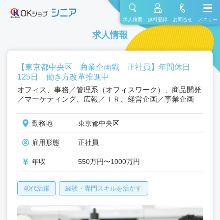
求人検索
無料登録
お問合せ
メニュー
求人情報
【東京都中央区 商業企画職 正社員】年間休日
125日 働き方改革推進中
オフィス、事務／管理系（オフィスワーク）、商品開発
／マーケティング、広報／ＩＲ、経営企画／事業企画
勤務地
東京都中央区
雇用形態
正社員
年収
550万円〜1000万円
40代活躍
経験・専門スキルを活かす