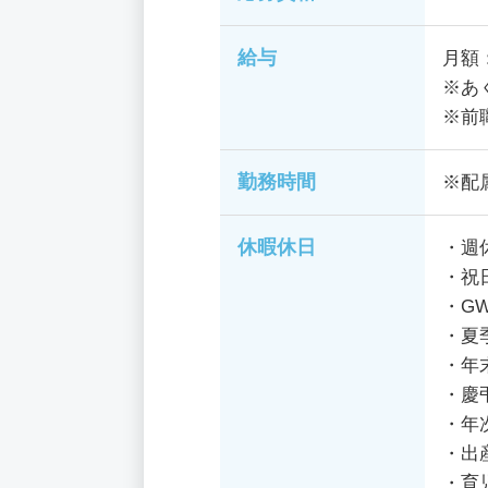
給与
月額：
※あ
※前
勤務時間
※配
休暇休日
・週
・祝
・G
・夏
・年
・慶
・年
・出
・育