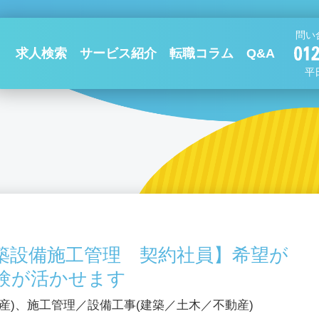
問い
求人検索
サービス紹介
転職コラム
Q&A
平日
築設備施工管理 契約社員】希望が
験が活かせます
産)、施工管理／設備工事(建築／土木／不動産)