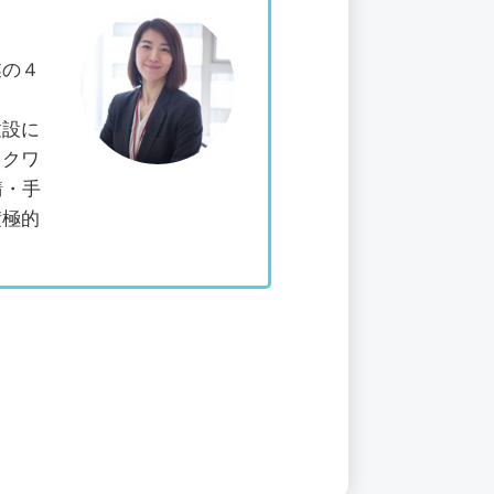
業の４
建設に
スクワ
請・手
積極的