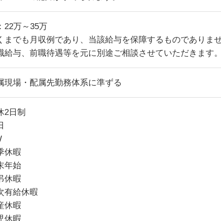
22万～35万
くまでも月収例であり、当該給与を保障するものでありま
職給与、前職待遇等を元に別途ご相談させていただきます
属現場・配属先勤務体系に準ずる
休2日制
日
W
季休暇
末年始
弔休暇
次有給休暇
産休暇
児休暇