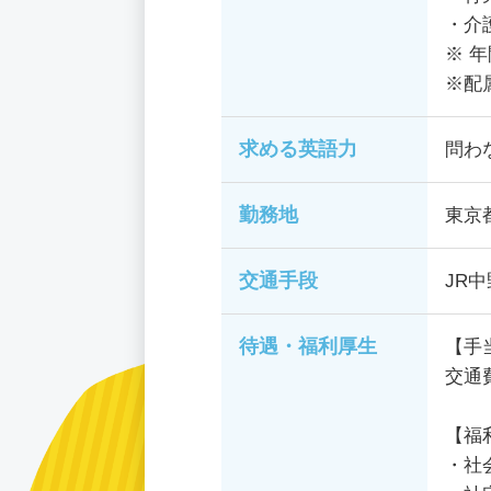
・介
※ 年
※配
求める英語力
問わ
勤務地
東京
交通手段
JR
待遇・福利厚生
【手
交通
【福
・社