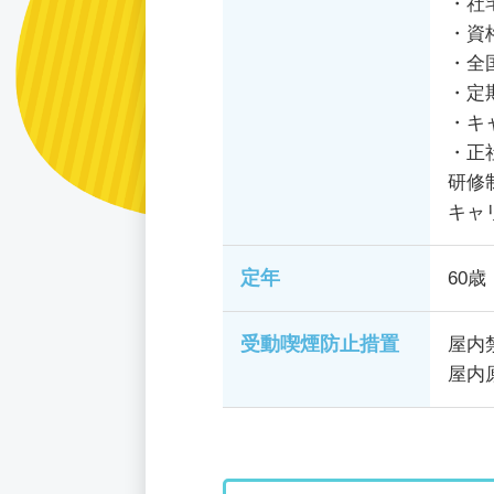
・社
・資
・全
・定
・キ
・正
研修
キャ
定年
60歳
受動喫煙防止措置
屋内
屋内