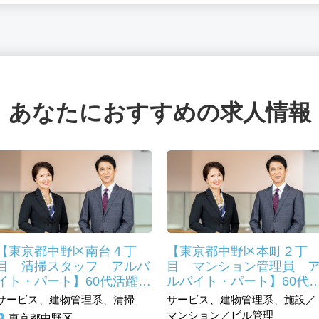
あなたにおすすめの求人情報
【東京都中野区南台４丁
【東京都中野区本町２丁
目 清掃スタッフ アルバ
目 マンション管理員 
イト・パート】60代活躍
ルバイト・パート】60代
中 高時給人気のマンショ
躍中。未経験シニアも積
サービス、建物管理系、清掃
サービス、建物管理系、施設／
ン清掃員
採用
マンション／ビル管理
東京都中野区