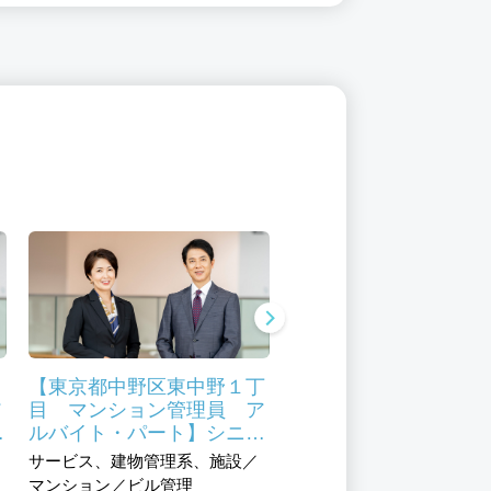
【東京都中野区東中野１丁
【東京都中野区本町】
ア
目 マンション管理員 ア
ーンサービス定期清
活
ルバイト・パート】シニア
シニアも活躍
極
活躍中 未経験も積極採用
サービス、建物管理系、施設／
サービス、建物管理系、施
マンション管理員
マンション／ビル管理
マンション／ビル管理、清