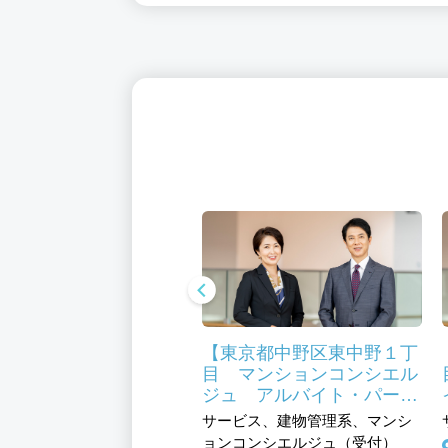
施工管理/新築工事/派
【東京都中野区東中野１丁
目 マンションコンシエル
ジュ アルバイト・パー
、技術系(建築／土木／不動
ト】50代未経験活躍中 マ
サービス、建物管理系、マンシ
、施工管理／設備工事(建築／
ンションコンシェルジュ
ョンコンシエルジュ（受付）
／不動産)