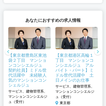
あなたにおすすめの求人情報
【東京都豊島区東池
【東京都港区高輪１
袋２丁目 マンショ
丁目 マンションコ
ンコンシエルジュ
ンシエルジュ アル
契約社員】ミドル世
バイト・パート】ミ
代活躍中 未経験人
ドル世代活躍中 土
気のマンションコン
日メインのお仕事
シェルジュ
、
サービス、建物管理系、
サ
サービス、建物管理系、
ジ
マンションコンシエルジ
マ
マンションコンシエルジ
ュ（受付）
ュ
ュ（受付）
東京都