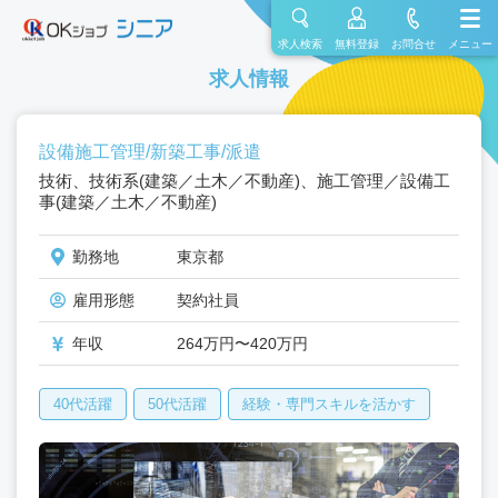
求人検索
無料登録
お問合せ
メニュー
求人情報
設備施工管理/新築工事/派遣
技術、技術系(建築／土木／不動産)、施工管理／設備工
事(建築／土木／不動産)
勤務地
東京都
雇用形態
契約社員
年収
264万円〜420万円
40代活躍
50代活躍
経験・専門スキルを活かす