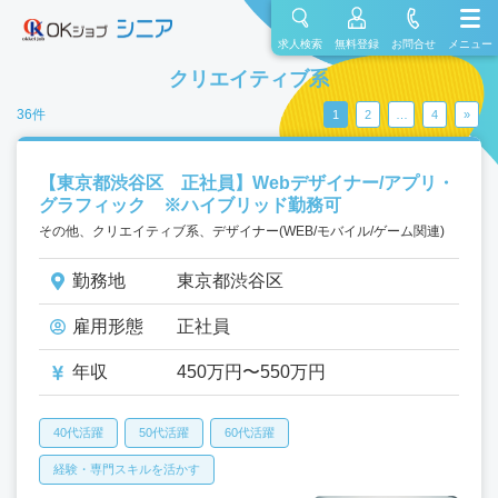
求人検索
無料登録
お問合せ
メニュー
クリエイティブ系
36件
1
2
…
4
»
【東京都渋谷区 正社員】Webデザイナー/アプリ・
グラフィック ※ハイブリッド勤務可
その他、クリエイティブ系、デザイナー(WEB/モバイル/ゲーム関連)
勤務地
東京都渋谷区
雇用形態
正社員
年収
450万円〜550万円
40代活躍
50代活躍
60代活躍
経験・専門スキルを活かす