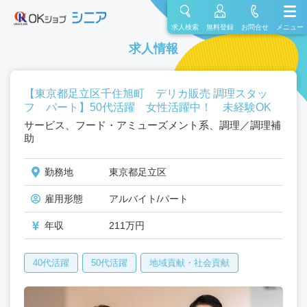
求人検索
無料登録
お問合せ
メニュー
求人情報
【東京都足立区千住旭町 デリカ販売 調理スタッ
フ パート】50代活躍 女性活躍中！ 未経験OK
サービス、フード・アミューズメント系、調理／調理補
助
勤務地
東京都足立区
雇用形態
アルバイト/パート
年収
211万円
40代活躍
50代活躍
地域貢献・社会貢献