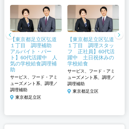
【東京都足立区弘道
【東京都足立区弘道
１丁目 調理補助
１丁目 調理スタッ
アルバイト・パー
フ 正社員】60代活
ト】60代活躍中 人
躍中 土日祝休みの
気の学校給食調理補
学校給食
助
サービス、フード・アミ
サービス、フード・アミ
ューズメント系、調理／
サ
ューズメント系、調理／
調理補助
マ
調理補助
東京都足立区
ュ
東京都足立区