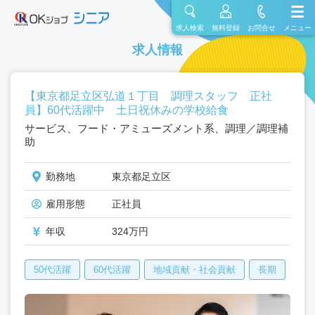
求人検索
無料登録
お問合せ
メニュー
求人情報
【東京都足立区弘道１丁目 調理スタッフ 正社
員】60代活躍中 土日祝休みの学校給食
サービス、フード・アミューズメント系、調理／調理補
助
勤務地
東京都足立区
雇用形態
正社員
年収
324万円
50代活躍
60代活躍
地域貢献・社会貢献
長期