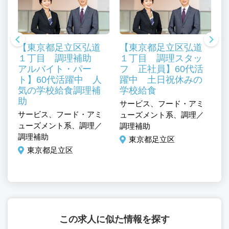
【東京都足立区弘道
【東京都足立区弘道
１丁目 調理補助
１丁目 調理スタッ
アルバイト・パー
フ 正社員】60代活
ト】60代活躍中 人
躍中 土日祝休みの
気の学校給食調理補
学校給食
助
サービス、フード・アミ
サービス、フード・アミ
ューズメント系、調理／
サ
ューズメント系、調理／
調理補助
マ
調理補助
東京都足立区
ュ
東京都足立区
この求人に似た情報を探す