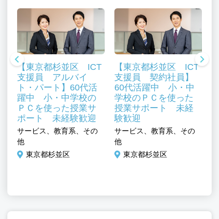
【東京都杉並区 ICT
【東京都杉並区 ICT
支援員 アルバイ
支援員 契約社員】
ト・パート】60代活
60代活躍中 小・中
ジ
躍中 小・中学校の
学校のＰＣを使った
専
ＰＣを使った授業サ
授業サポート 未経
ポート 未経験歓迎
験歓迎
サ
サービス、教育系、その
サービス、教育系、その
ュ
他
他
調
東京都杉並区
東京都杉並区