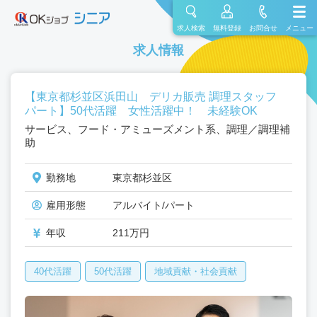
求人検索
無料登録
お問合せ
メニュー
求人情報
【東京都杉並区浜田山 デリカ販売 調理スタッフ
パート】50代活躍 女性活躍中！ 未経験OK
サービス、フード・アミューズメント系、調理／調理補
助
勤務地
東京都杉並区
雇用形態
アルバイト/パート
年収
211万円
40代活躍
50代活躍
地域貢献・社会貢献