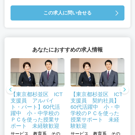
この求人に問い合せる
あなたにおすすめの求人情報
【東京都杉並区 ICT
【東京都杉並区 ICT
支援員 アルバイ
支援員 契約社員】
ト・パート】60代活
60代活躍中 小・中
ジ
躍中 小・中学校の
学校のＰＣを使った
専
ＰＣを使った授業サ
授業サポート 未経
ポート 未経験歓迎
験歓迎
サ
サービス、教育系、その
サービス、教育系、その
ュ