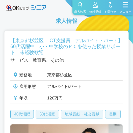
求人検索
無料登録
お問合せ
メニュー
求人情報
【東京都杉並区 ICT支援員 アルバイト・パート】
60代活躍中 小・中学校のＰＣを使った授業サポー
ト 未経験歓迎
サービス、教育系、その他
勤務地
東京都杉並区
雇用形態
アルバイト/パート
年収
126万円
40代活躍
50代活躍
地域貢献・社会貢献
長期