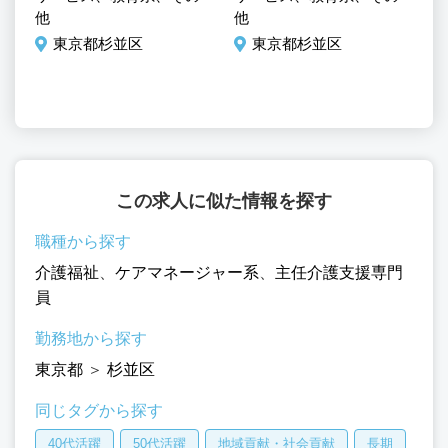
他
他
調
東京都杉並区
東京都杉並区
この求人に似た情報を探す
職種から探す
介護福祉
、
ケアマネージャー系
、
主任介護支援専門
員
勤務地から探す
東京都
＞
杉並区
同じタグから探す
40代活躍
50代活躍
地域貢献・社会貢献
長期