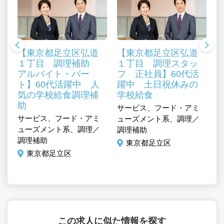
【東京都足立区弘道
【東京都足立区弘道
１丁目 調理補助
１丁目 調理スタッ
アルバイト・パー
フ 正社員】60代活
ト】60代活躍中 人
躍中 土日祝休みの
気の学校給食調理補
学校給食
助
サービス、フード・アミ
サービス、フード・アミ
ューズメント系、調理／
サ
ューズメント系、調理／
調理補助
マ
調理補助
東京都足立区
ュ
東京都足立区
この求人に似た情報を探す