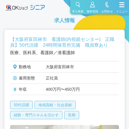
求人検索
無料登録
お問合せ
メニュー
求人情報
【大阪府富田林市 看護師(内視鏡センター) 正職
員】50代活躍 24時間保育所完備 職員寮あり
医療、医科系、看護師／准看護師
勤務地
大阪府富田林市
雇用形態
正社員
年収
400万円〜450万円
50代活躍
地域貢献・社会貢献
経験・専門スキルを活かす
長期