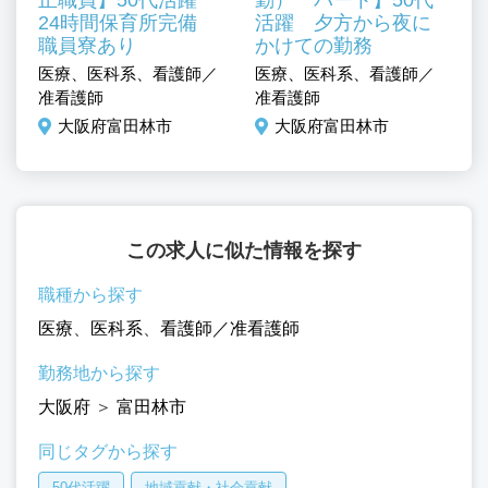
24時間保育所完備
活躍 夕方から夜に
職員寮あり
かけての勤務
／
医療、医科系、看護師／
医療、医科系、看護師／
医
准看護師
准看護師
准
大阪府富田林市
大阪府富田林市
この求人に似た情報を探す
職種から探す
医療
、
医科系
、
看護師／准看護師
勤務地から探す
大阪府
＞
富田林市
同じタグから探す
50代活躍
地域貢献・社会貢献