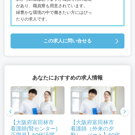
があり、職員寮も用意されています。
緑豊かな環境の中で働きたい方にはぴっ
たりの求人です。
この求人に問い合せる
あなたにおすすめの求人情報
【大阪府富田林市
【大阪府富田林市
タ
看護師(腎センター)
看護師（外来の夕
活
正職員】50代活躍
勤） パート】50代