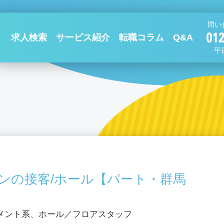
問い
求人検索
サービス紹介
転職コラム
Q&A
平日
ンの接客/ホール【パート・群馬
メント系、ホール／フロアスタッフ