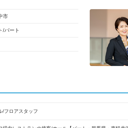
中市
ト/パート
ル/フロアスタッフ