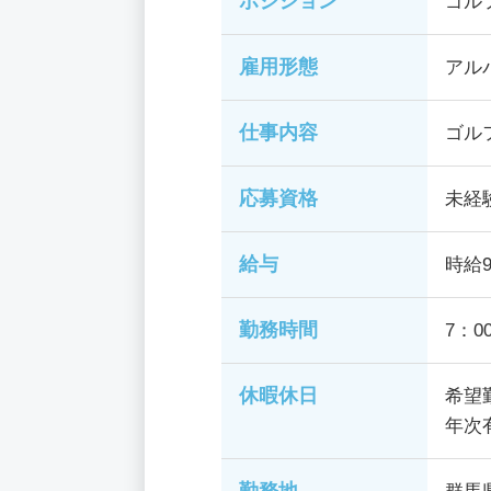
ポジション
ゴル
雇用形態
アル
仕事内容
ゴル
応募資格
未経
給与
時給
勤務時間
7：0
休暇休日
希望
年次