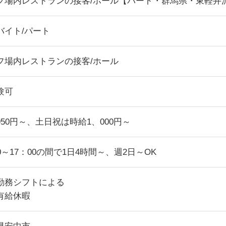
フ場内レストランの接客/ホール【パート・群馬県・東軽井
バイト/パート
フ場内レストランの接客/ホール
験可
950円～、土日祝は時給1、000円～
0～17：00の間で1日4時間～、週2日～OK
勤務シフトによる
有給休暇