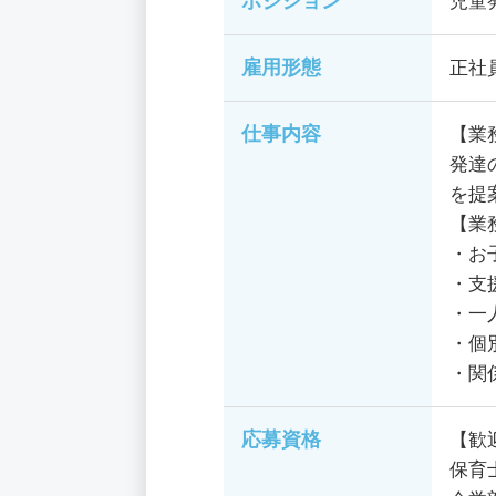
ポジション
児童
雇用形態
正社
仕事内容
【業
発達
を提
【業
・お
・支
・一
・個
・関
応募資格
【歓
保育