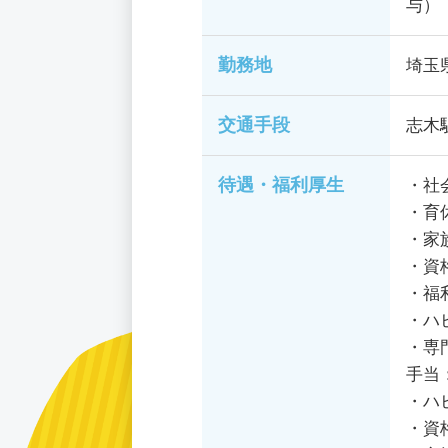
与）
勤務地
埼玉
交通手段
志木
待遇・福利厚生
・社
・育
・家
・資
・福
・ハ
・専
手当
・ハ
・資