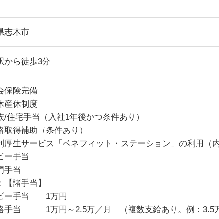
県志木市
駅から徒歩3分
会保険完備
休産休制度
族/住宅手当（入社1年後かつ条件あり）
格取得補助（条件あり）
利厚生サービス「ベネフィット・ステーション」の利用（
ビー手当
門手当
：【諸手当】
ビー手当 1万円
格手当 1万円～2.5万／月 （複数支給あり。例：3.5