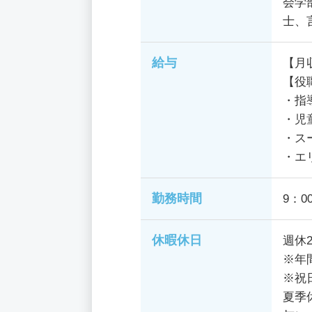
会学
士、
給与
【月
【役
・指
・児
・ス
・エ
勤務時間
9：0
休暇休日
週休
※年
※祝
夏季