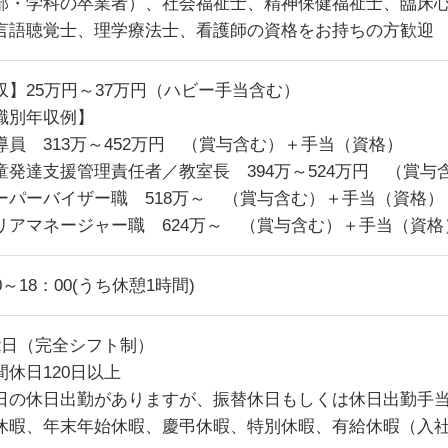
部・学科の卒業者）、社会福祉士、精神保健福祉士、臨床
言語聴覚士、理学療法士、看護師の資格をお持ちの方歓迎
収】25万円～37万円（ハビー手当含む）
職別年収例】
導員 313万～452万円 （賞与含む）＋手当（資格）
童発達支援管理責任者／教室長 394万～524万円 （賞
ーパーバイザー職 518万～ （賞与含む）＋手当（資格）
リアマネージャー職 624万～ （賞与含む）＋手当（資格
0～18：00(うち休憩1時間)
2日（完全シフト制）
間休日120日以上
日の休日出勤がありますが、振替休日もしくは休日出勤手
休暇、年末年始休暇、慶弔休暇、特別休暇、有給休暇（入社