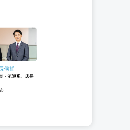
長候補
売・流通系、店長
市