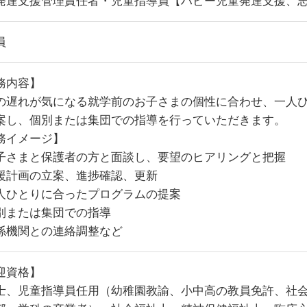
発達支援管理責任者・児童指導員【ハビー児童発達支援、
員
務内容】
の遅れが気になる就学前のお子さまの個性に合わせ、一人
案し、個別または集団での指導を行っていただきます。
務イメージ】
子さまと保護者の方と面談し、要望のヒアリングと把握
援計画の立案、進捗確認、更新
人ひとりに合ったプログラムの提案
別または集団での指導
係機関との連絡調整など
迎資格】
士、児童指導員任用（幼稚園教諭、小中高の教員免許、社