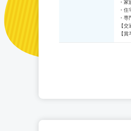
・家
・住
・専
【交
【賞