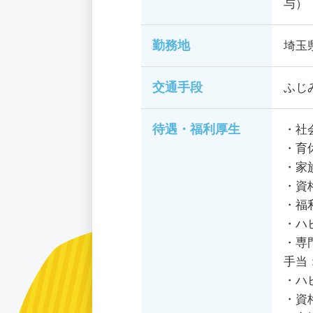
与）
勤務地
埼玉
交通手段
ふじ
待遇・福利厚生
・社
・育
・家
・資
・福
・ハ
・専
手当
・ハ
・資