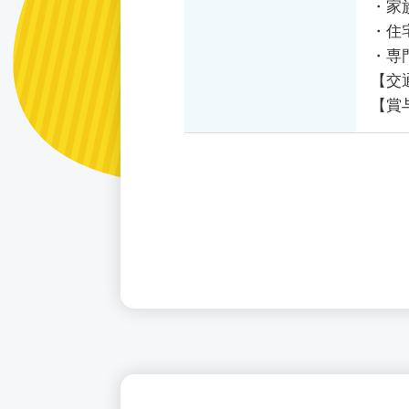
・家
・住
・専
【交
【賞