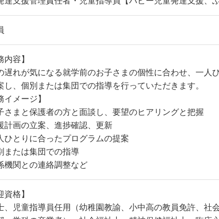
発達支援管理責任者・児童指導員【ハビー児童発達支援、
員
務内容】
の遅れが気になる就学前のお子さまの個性に合わせ、一人
案し、個別または集団での指導を行っていただきます。
務イメージ】
子さまと保護者の方と面談し、要望のヒアリングと把握
援計画の立案、進捗確認、更新
人ひとりに合ったプログラムの提案
別または集団での指導
係機関との連絡調整など
迎資格】
士、児童指導員任用（幼稚園教諭、小中高の教員免許、社