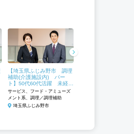
理
【埼玉県ふじみ野市 調理
【埼玉県ふじみ野市 
補助(介護施設内) パー
補助(介護施設内) パ
ト】50代60代活躍 未経験
ト】50代60代活躍 
OK 昭和41年創業のグル
OK 昭和41年創業の
サービス、フード・アミューズ
サービス、フード・アミュ
ープ企業！
ープ企業！
メント系、調理／調理補助
メント系、調理／調理補助
埼玉県ふじみ野市
埼玉県ふじみ野市