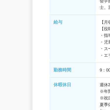
会学
士、
給与
【月
【役
・指
・児
・ス
・エ
勤務時間
9：0
休暇休日
週休
※年
※祝
夏季