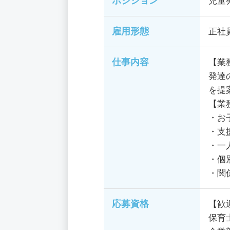
ポジション
児童
雇用形態
正社
仕事内容
【業
発達
を提
【業
・お
・支
・一
・個
・関
応募資格
【歓
保育