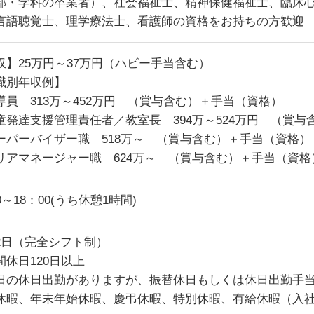
部・学科の卒業者）、社会福祉士、精神保健福祉士、臨床
言語聴覚士、理学療法士、看護師の資格をお持ちの方歓迎
収】25万円～37万円（ハビー手当含む）
職別年収例】
導員 313万～452万円 （賞与含む）＋手当（資格）
童発達支援管理責任者／教室長 394万～524万円 （賞
ーパーバイザー職 518万～ （賞与含む）＋手当（資格）
リアマネージャー職 624万～ （賞与含む）＋手当（資格
0～18：00(うち休憩1時間)
2日（完全シフト制）
間休日120日以上
日の休日出勤がありますが、振替休日もしくは休日出勤手
休暇、年末年始休暇、慶弔休暇、特別休暇、有給休暇（入社