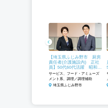
埼玉県ふじみ野市丸山
【埼玉県ふじみ野市 厨房
(介護施設内) パー
責任者(介護施設内) 正社
50代60代活躍 未経験
員】50代60代活躍 昭和
 昭和41年創業のグル
41年創業のグループ企業！
ビス、フード・アミューズ
サービス、フード・アミューズ
企業！
ト系、調理／調理補助
メント系、調理／調理補助
玉県ふじみ野市
埼玉県ふじみ野市