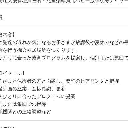
発達支援管理責任者・児童指導員【ハビー放課後等デイサービス、
員
務内容】
や発達の遅れが気になるお子さまが放課後や夏休みなどの
活を行う機会や居場所をつくります。
ひとりに合った療育プログラムを提案し、個別または集団
務イメージ】
子さまと保護者の方と面談し、要望のヒアリングと把握
援計画の立案、進捗確認、更新
人ひとりに合ったプログラムの提案
別または集団での指導
係機関との連絡調整など