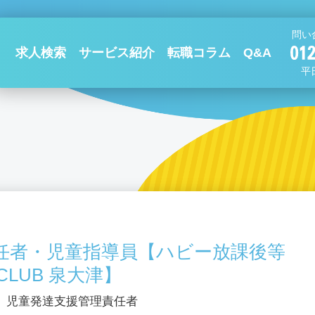
問い
求人検索
サービス紹介
転職コラム
Q&A
平日
任者・児童指導員【ハビー放課後等
CLUB 泉大津】
、児童発達支援管理責任者