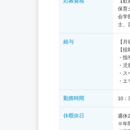
応募資格
【歓
保育
会学
士、
給与
【月
【役
・指
・児
・ス
・エ
勤務時間
10：
休暇休日
週休
※年