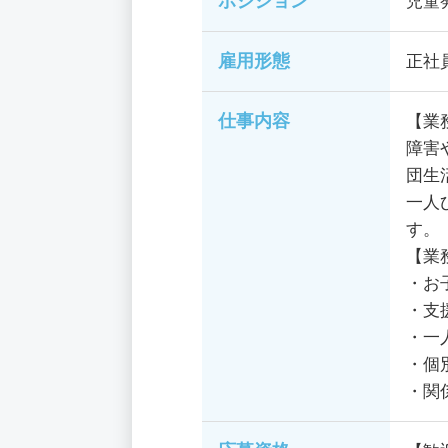
ポジション
児童
雇用形態
正社
仕事内容
【業
障害
団生
一人
す。
【業
・お
・支
・一
・個
・関