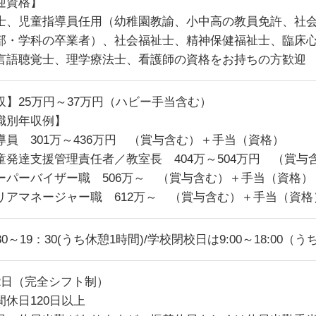
迎資格】
士、児童指導員任用（幼稚園教諭、小中高の教員免許、社
部・学科の卒業者）、社会福祉士、精神保健福祉士、臨床
言語聴覚士、理学療法士、看護師の資格をお持ちの方歓迎
収】25万円～37万円（ハビー手当含む）
職別年収例】
導員 301万～436万円 （賞与含む）＋手当（資格）
童発達支援管理責任者／教室長 404万～504万円 （賞
ーパーバイザー職 506万～ （賞与含む）＋手当（資格）
リアマネージャー職 612万～ （賞与含む）＋手当（資格
30～19：30(うち休憩1時間)/学校閉校日は9:00～18:00（
2日（完全シフト制）
間休日120日以上