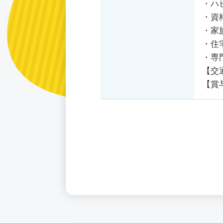
・ハ
・資
・家
・住
・専
【交
【賞