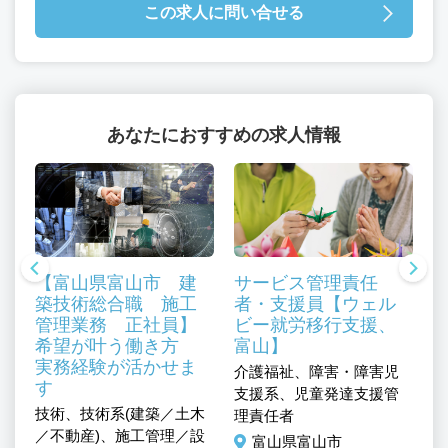
この求人に問い合せる
あなたにおすすめの求人情報
【富山県富山市 建
サービス管理責任
築技術総合職 施工
者・支援員【ウェル
管理業務 正社員】
ビー就労移行支援、
医
希望が叶う働き方
富山】
デ
実務経験が活かせま
介護福祉、障害・障害児
す
支援系、児童発達支援管
技術、技術系(建築／土木
理責任者
／不動産)、施工管理／設
富山県富山市