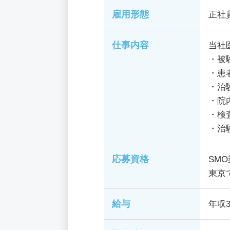
雇用形態
正社
仕事内容
当社
・被
・患
・治
・院
・検
・治
応募資格
SM
東京
給与
年収3