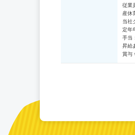
従業
産休
当社
定年
手当
昇給
賞与 