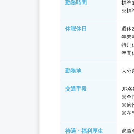
勤務時間
標準的
※標
休暇休日
週休
年末年
特別
年間
勤務地
大分
交通手段
JR
※全
※適
※在
待遇・福利厚生
退職