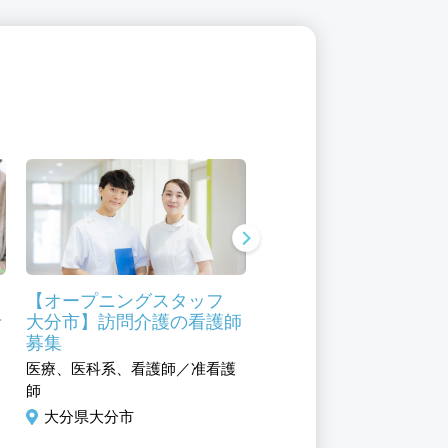
フ
【オープニングスタッフ
ＣＲＣ（治験コーディ
士
大分市】訪問介護の看護師
ター）経験者
募集
医療、医科系、治験コーデ
医療、医科系、看護師／准看護
ーター
師
大分県大分市
大分県大分市