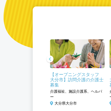
チェーン店 移動販売
【オープニングスタッフ
大分市】訪問介護の介護士
ビス、小売・流通系、店長
募集
長候補
介護福祉、施設介護系、ヘルパ
分県大分市
ー
大分県大分市