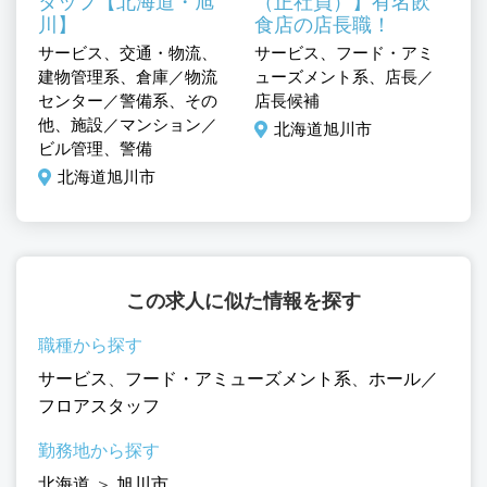
タッフ【北海道・旭
（正社員）】有名飲
医
川】
食店の店長職！
デ
サービス、交通・物流、
サービス、フード・アミ
建物管理系、倉庫／物流
ューズメント系、店長／
ミ
センター／警備系、その
店長候補
ル
他、施設／マンション／
北海道旭川市
ビル管理、警備
北海道旭川市
この求人に似た情報を探す
職種から探す
サービス
、
フード・アミューズメント系
、
ホール／
フロアスタッフ
勤務地から探す
北海道
＞
旭川市