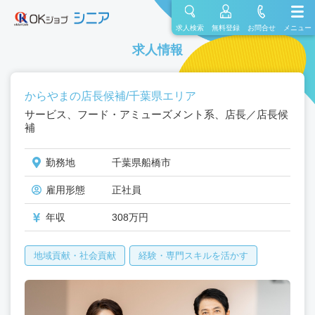
求人検索
無料登録
お問合せ
メニュー
求人情報
からやまの店長候補/千葉県エリア
サービス、フード・アミューズメント系、店長／店長候
補
勤務地
千葉県船橋市
雇用形態
正社員
年収
308万円
地域貢献・社会貢献
経験・専門スキルを活かす