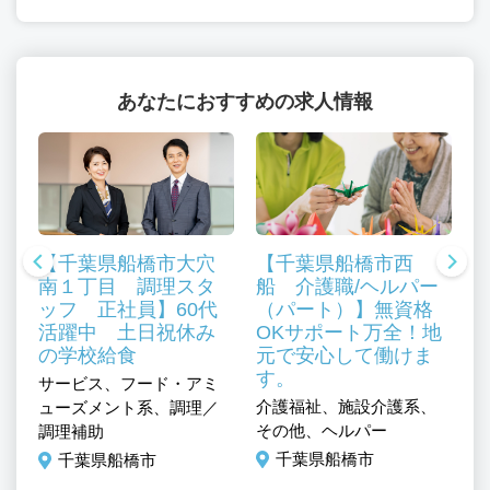
あなたにおすすめの求人情報
【千葉県船橋市大穴
【千葉県船橋市西
南１丁目 調理スタ
船 介護職/ヘルパー
ッフ 正社員】60代
（パート）】無資格
活躍中 土日祝休み
OKサポート万全！地
の学校給食
元で安心して働けま
す。
、
サービス、フード・アミ
介護福祉、施設介護系、
介
ューズメント系、調理／
その他、ヘルパー
そ
調理補助
千葉県船橋市
千葉県船橋市