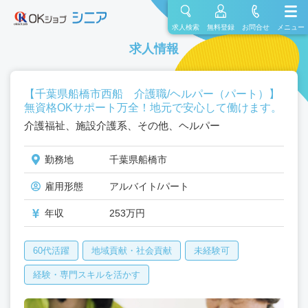
求人検索
無料登録
お問合せ
メニュー
求人情報
【千葉県船橋市西船 介護職/ヘルパー（パート）】
無資格OKサポート万全！地元で安心して働けます。
介護福祉、施設介護系、その他、ヘルパー
勤務地
千葉県船橋市
雇用形態
アルバイト/パート
年収
253万円
60代活躍
地域貢献・社会貢献
未経験可
経験・専門スキルを活かす