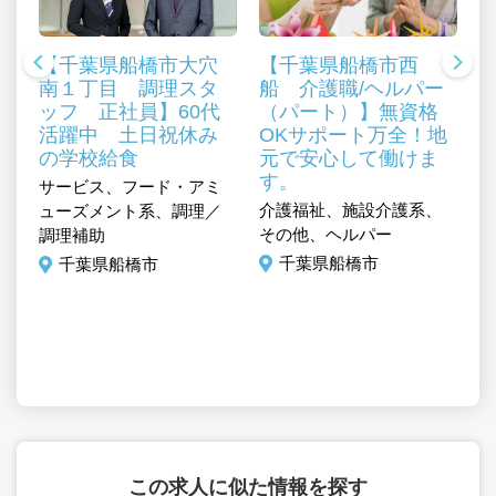
【千葉県船橋市大穴
【千葉県船橋市西
南１丁目 調理スタ
船 介護職/ヘルパー
ッフ 正社員】60代
（パート）】無資格
活躍中 土日祝休み
OKサポート万全！地
の学校給食
元で安心して働けま
す。
、
サービス、フード・アミ
介護福祉、施設介護系、
介
ューズメント系、調理／
その他、ヘルパー
そ
調理補助
千葉県船橋市
千葉県船橋市
この求人に似た情報を探す