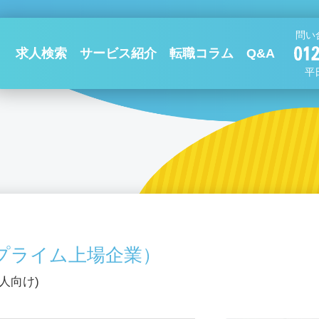
問い
求人検索
サービス紹介
転職コラム
Q&A
平日
プライム上場企業）
人向け)