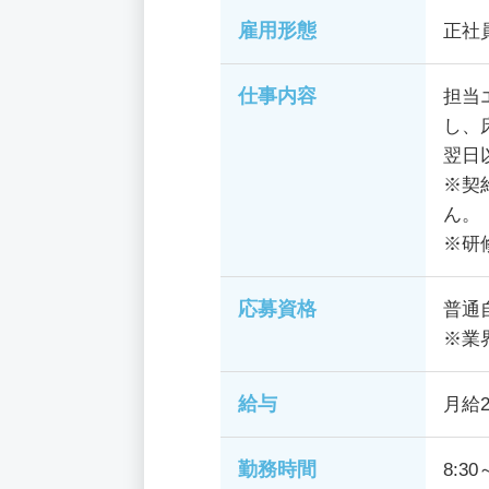
雇用形態
正社
仕事内容
担当
し、
翌日
※契
ん。
※研
応募資格
普通
※業
給与
月給2
勤務時間
8:30