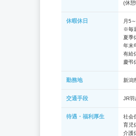
(休憩
休暇休日
月5
※毎
夏季
年末
有給
慶弔
勤務地
新潟
交通手段
JR
待遇・福利厚生
社会
育児
介護