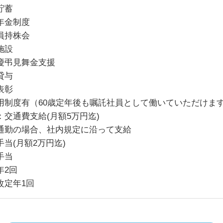
貯蓄
年金制度
員持株会
施設
慶弔見舞金支援
貸与
表彰
用制度有（60歳定年後も嘱託社員として働いていただけま
：交通費支給(月額5万円迄)
通勤の場合、社内規定に沿って支給
手当(月額2万円迄)
手当
年2回
改定年1回