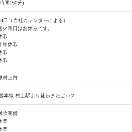
時間150分)
～8日（当社カレンダーによる）
週火曜日はお休みです。
休暇
年始休暇
休暇
休暇
県村上市
羽越本線 村上駅より徒歩またはバス
保険完備
休業
休業