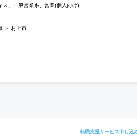
ィス
、
一般営業系
、
営業(個人向け)
県
＞
村上市
転職支援サービス申し込