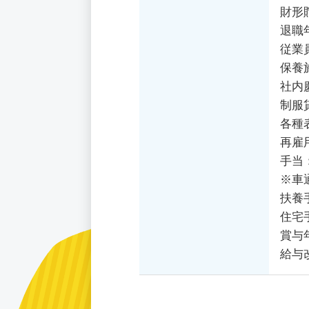
財形
退職
従業
保養
社内
制服
各種
再雇
手当
※車
扶養
住宅
賞与
給与