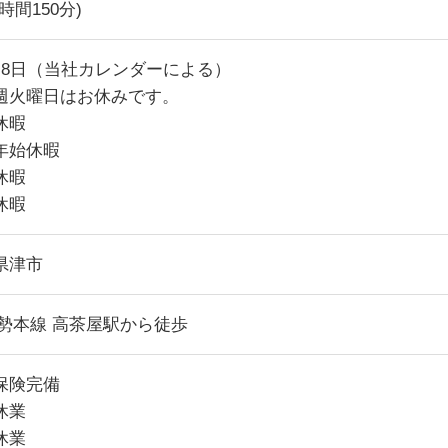
時間150分)
～8日（当社カレンダーによる）
週火曜日はお休みです。
休暇
年始休暇
休暇
休暇
県津市
紀勢本線 高茶屋駅から徒歩
保険完備
休業
休業