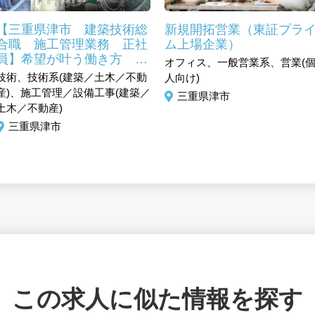
【三重県津市 建築技術総
新規開拓営業（東証プラ
合職 施工管理業務 正社
ム上場企業）
員】希望が叶う働き方 実
オフィス、一般営業系、営業(
務経験が活かせます
技術、技術系(建築／土木／不動
人向け)
産)、施工管理／設備工事(建築／
三重県津市
土木／不動産)
三重県津市
この求人に似た情報を探す