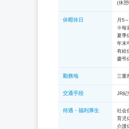
(休憩
休暇休日
月5
※毎
夏季
年末
有給
慶弔
勤務地
三重
交通手段
JR
待遇・福利厚生
社会
育児
介護