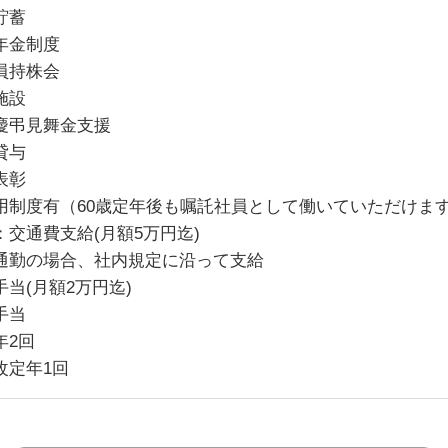
貯蓄
年金制度
員持株会
施設
慶弔見舞金支援
貸与
表彰
用制度有（60歳定年後も嘱託社員として働いていただけま
：交通費支給(月額5万円迄)
通勤の場合、社内規定に沿って支給
手当(月額2万円迄)
手当
年2回
改定年1回