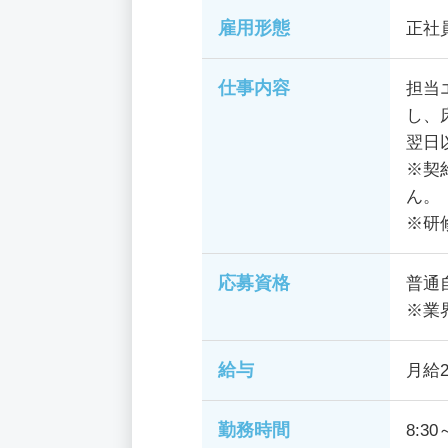
雇用形態
正社
仕事内容
担当
し、
翌日
※契
ん。
※研
応募資格
普通
※業
給与
月給2
勤務時間
8:30