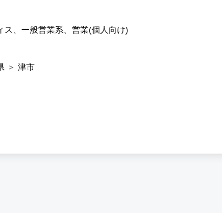
ィス
、
一般営業系
、
営業(個人向け)
県
＞
津市