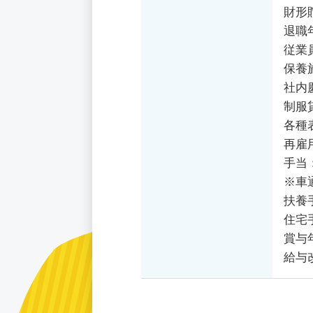
財形
退職
従業
保養
社内
制服
各種
再雇
手当
※車
扶養
住宅
賞与
給与