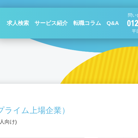
問い
求人検索
サービス紹介
転職コラム
Q&A
平日
プライム上場企業）
人向け)