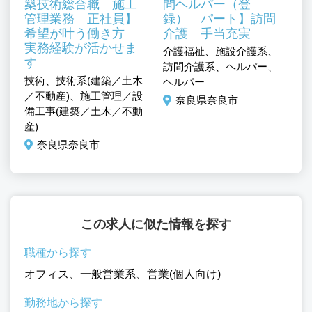
築技術総合職 施工
問ヘルパー（登
管理業務 正社員】
録） パート】訪問
、
希望が叶う働き方
介護 手当充実
実務経験が活かせま
介護福祉、施設介護系、
す
介
訪問介護系、ヘルパー、
技術、技術系(建築／土木
そ
ヘルパー
／不動産)、施工管理／設
任
奈良県奈良市
備工事(建築／土木／不動
産)
奈良県奈良市
この求人に似た情報を探す
職種から探す
オフィス
、
一般営業系
、
営業(個人向け)
勤務地から探す