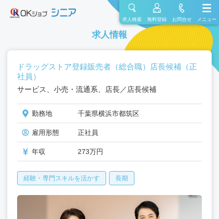
求人検索
無料登録
お問合せ
メニュー
求人情報
ドラッグストア登録販売者（総合職）店長候補（正
社員）
サービス、小売・流通系、店長／店長候補
勤務地
千葉県横浜市都筑区
雇用形態
正社員
年収
273万円
経験・専門スキルを活かす
長期