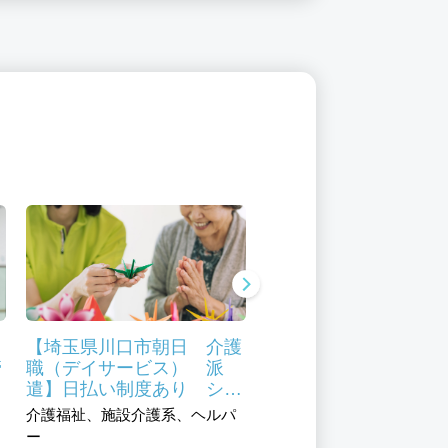
イ
【埼玉県川口市朝日 介護
【埼玉県川口市朝日 
管
職（デイサービス） 派
サービス 看護師 派
の
遣】日払い制度あり シニ
日払い制度あり 50代
ア活躍中 資格取得支援制
代活躍
介護福祉、施設介護系、ヘルパ
医療、医科系、看護師／准
度あり
ー
師