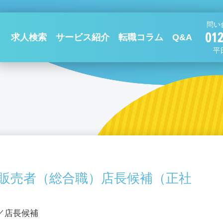
問い
求人検索
サービス紹介
転職コラム
Q&A
平日
販売者（総合職）店長候補（正社
／店長候補