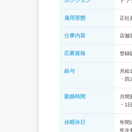
ポジション
ドラ
雇用形態
正社
仕事内容
店舗
応募資格
登録
給与
月給1
・四
勤務時間
月間
・1
休暇休日
年間
年次