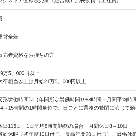
ッグストア登録販売者（総合職）店長候補（正社員）
員
運営全般
販売者資格をお持ちの方
9万5、000円以上
大卒相当以上は月給21万5、000円以上
変形労働時間制（年間所定労働時間1988時間・月間平均時間
日4～15時間の1時間単位で、日ごとに業務の繁閑に応じて
休日116日、1日平均8時間勤務の場合・月間休日8～10日
有給休暇（初年度10日付与、最高年間20日付与）、慶弔休