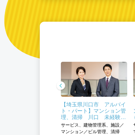
玉県川口市 施設長候
【埼玉県川口市 アルバイ
正職員】特別養護老人
ト・パート】マンション管
ム 福利厚生充実 医
理、清掃 川口 未経験の
助制度あり 研修制度
方も大歓迎です
福祉、介護・福祉事務系、
サービス、建物管理系、施設／
介護系、管理職、ヘルパー
マンション／ビル管理、清掃