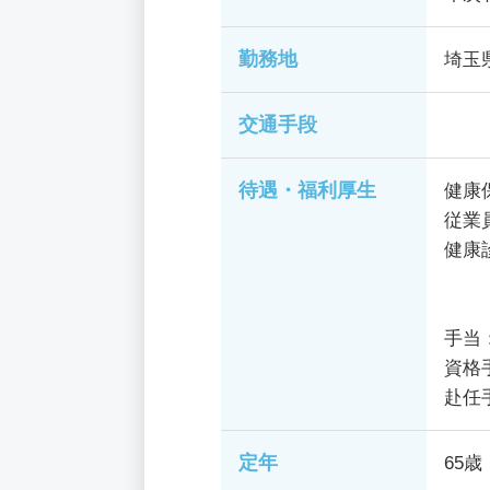
勤務地
埼玉
交通手段
待遇・福利厚生
健康
従業
健康
手当
資格
赴任
定年
65歳