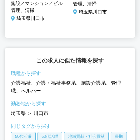
事
施設／マンション／ビル
施
管理、清掃
理
管理、清掃
管
埼玉県川口市
埼玉県川口市
この求人に似た情報を探す
職種から探す
介護福祉
、
介護・福祉事務系
、
施設介護系
、
管理
職
、
ヘルパー
勤務地から探す
埼玉県
＞
川口市
同じタグから探す
50代活躍
60代活躍
地域貢献・社会貢献
長期