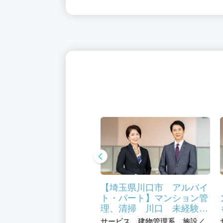
玉県川口市 施設長候
【埼玉県川口市 アルバイ
正職員】特別養護老人
ト・パート】マンション管
ム 福利厚生充実 医
理、清掃 川口 未経験の
助制度あり 研修制度
方も大歓迎です
福祉、介護・福祉事務系、
サービス、建物管理系、施設／