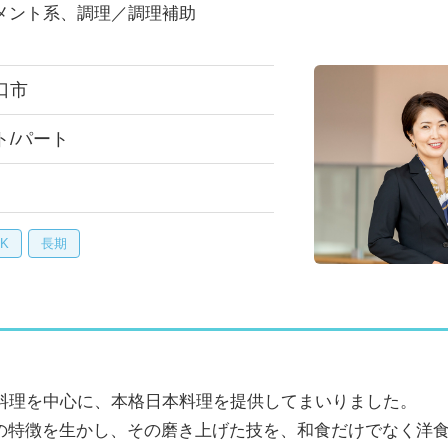
メント系、調理／調理補助
口市
ト/パート
K
長期
石料理を中心に、本格日本料理を提供してまいりました。
の特徴を生かし、その磨き上げた技を、和食だけでなく洋