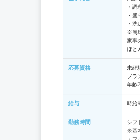
・調
・盛
・洗
※簡
家事
ほと
応募資格
未経
ブラ
年齢
給与
時給9
勤務時間
シフ
※基
・フル