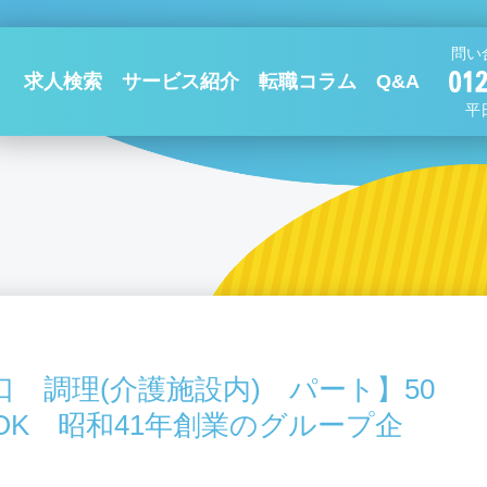
問い
求人検索
サービス紹介
転職コラム
Q&A
平日
 調理(介護施設内) パート】50
OK 昭和41年創業のグループ企