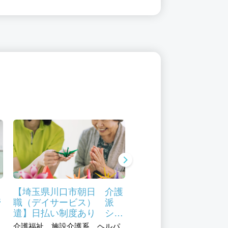
イ
【埼玉県川口市朝日 介護
【埼玉県川口市朝日 
管
職（デイサービス） 派
サービス 看護師 派
の
遣】日払い制度あり シニ
日払い制度あり 50代
ア活躍中 資格取得支援制
代活躍
介護福祉、施設介護系、ヘルパ
医療、医科系、看護師／准