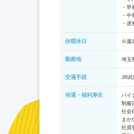
・早番
・中番
・遅番
休暇休日
※週
勤務地
埼玉
交通手段
JR
待遇・福利厚生
バイ
制服
社会
まか
社員