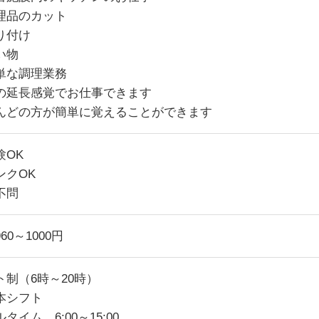
理品のカット
り付け
い物
単な調理業務
の延長感覚でお仕事できます
んどの方が簡単に覚えることができます
験OK
ンクOK
不問
60～1000円
ト制（6時～20時）
本シフト
タイム 6:00～15:00