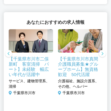
あなたにおすすめの求人情報
【千葉県市川市二俣
【千葉県市川市真間
新町 客室清掃 パ
介護職員募集★グル
ート】未経験 幅広
ープホーム】無資格
い年代が活躍中
歓迎 50代活躍
介
サービス、建物管理系、
介護福祉、施設介護系、
ャ
ミ
清掃
その他、ヘルパー
門
／
千葉県市川市
千葉県市川市