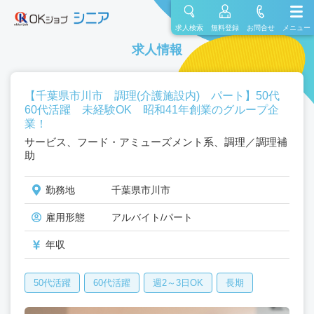
求人検索
無料登録
お問合せ
メニュー
求人情報
【千葉県市川市 調理(介護施設内) パート】50代
60代活躍 未経験OK 昭和41年創業のグループ企
業！
サービス、フード・アミューズメント系、調理／調理補
助
勤務地
千葉県市川市
雇用形態
アルバイト/パート
年収
50代活躍
60代活躍
週2～3日OK
長期