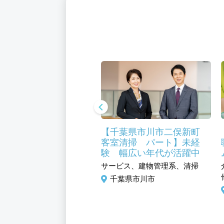
葉県市川市 調理スタ
【千葉県市川市二俣新町
 パート】高齢者施
客室清掃 パート】未経
福利厚生充実 食事補
験 幅広い年代が活躍中
り
ビス、フード・アミューズ
サービス、建物管理系、清掃
ト系、調理／調理補助
千葉県市川市
葉県市川市