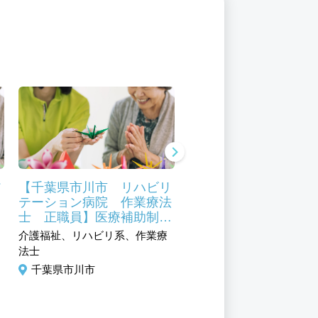
ア
【千葉県市川市 リハビリ
【千葉県市川市 リハ
テーション病院 作業療法
テーション病院 看護
士 正職員】医療補助制度
手 正職員】医療補助
あり 寮・社宅あり 研修
あり 寮・社宅あり 
介護福祉、リハビリ系、作業療
介護福祉、施設介護系、ヘ
制度充実
制度充実
法士
ー
千葉県市川市
千葉県市川市