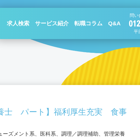
問い
求人検索
サービス紹介
転職コラム
Q&A
平日
養士 パート】福利厚生充実 食事
ューズメント系、医科系、調理／調理補助、管理栄養