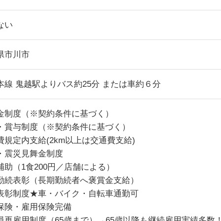
ない
県市川市
本線 鬼越駅よりバス約25分 または車約６分
金制度（※契約条件に基づく）
・賞与制度（※契約条件に基づく）
費規定内支給(2km以上は交通費支給)
・震災見舞金制度
補助（1食200円／店舗による）
勤続表彰（長期勤続者へ褒賞金支給）
表彰制度★車・バイク・自転車通勤可
保険・雇用保険完備
員再雇用制度（65歳まで）→65歳以降も継続雇用実績多数