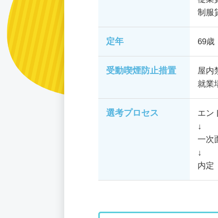
制服
定年
69歳
受動喫煙防止措置
屋内
就業
選考プロセス
エン
↓
一次
↓
内定