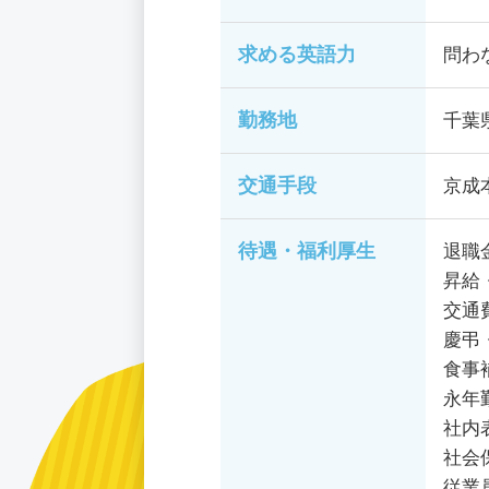
求める英語力
問わ
勤務地
千葉
交通手段
京成
待遇・福利厚生
退職
昇給
交通
慶弔
食事
永年
社内
社会
従業