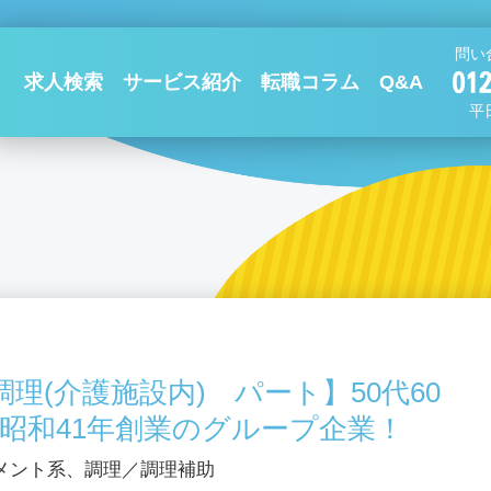
問い
求人検索
サービス紹介
転職コラム
Q&A
平日
理(介護施設内) パート】50代60
昭和41年創業のグループ企業！
メント系、調理／調理補助