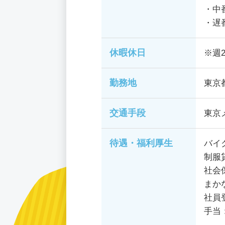
・中番
・遅番
休暇休日
※週
勤務地
東京
交通手段
東京
待遇・福利厚生
バイ
制服
社会
まか
社員
手当