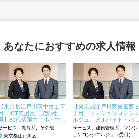
あなたにおすすめの求人情報
【東京都江戸川区中央１丁
【東京都江戸川区東葛西
目 ICT支援員 契約社
丁目 マンションコンシ
員】60代活躍中 小・中学
ルジュ アルバイト・パ
校のＰＣを使った授業サポ
ト】50代未経験活躍中 
サービス、教育系、その他
サービス、建物管理系、マンシ
ート 未経験歓迎
ンションコンシェルジュ
ョンコンシエルジュ（受付）
東京都江戸川区