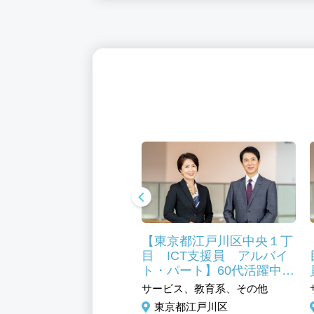
京都江戸川区 福祉・
【東京都江戸川区中央１丁
 給食栄養事業部 正
目 ICT支援員 アルバイ
】福利厚生充実 医療
ト・パート】60代活躍中
制度あり
小・中学校のＰＣを使った
ビス、フード・アミューズ
サービス、教育系、その他
授業サポート 未経験歓迎
ト系、調理／調理補助
東京都江戸川区