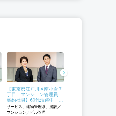
３
【東京都江戸川区南小岩７
【東京都江戸川区 ア
エ
丁目 マンション管理員
イト・パート】マンシ
ー
契約社員】60代活躍中 マ
管理、清掃 南葛西未
マ
ンション管理員未経験から
の方も大歓迎です
サービス、建物管理系、施設／
サービス、建物管理系、施
スタートOK
マンション／ビル管理
マンション／ビル管理、清