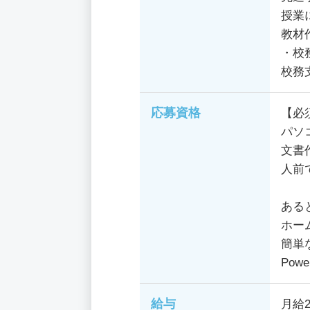
授業
教材作
・校
校務
応募資格
【必
パソ
文書
人前
ある
ホー
簡単
Pow
給与
月給2