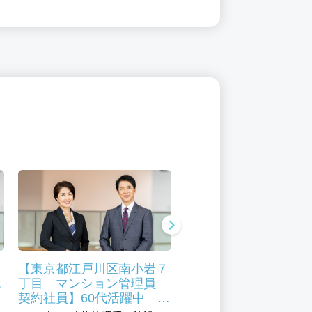
３
【東京都江戸川区南小岩７
【東京都江戸川区 ア
エ
丁目 マンション管理員
イト・パート】マンシ
ー
契約社員】60代活躍中 マ
管理、清掃 南葛西未