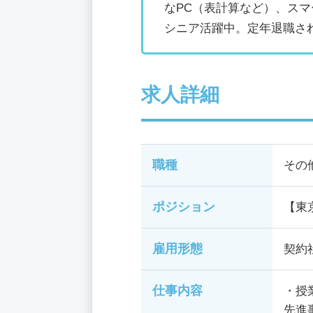
なPC（表計算など）、ス
シニア活躍中。定年退職さ
求人詳細
職種
その
ポジション
【東
雇用形態
契約
仕事内容
・授
先進