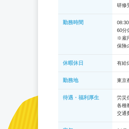
研修
勤務時間
08:3
60分
※雇
保険
休暇休日
有給
勤務地
東京
待遇・福利厚生
労災
各種
交通