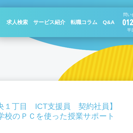
問い
求人検索
サービス紹介
転職コラム
Q&A
平日
央１丁目 ICT支援員 契約社員】
中学校のＰＣを使った授業サポート