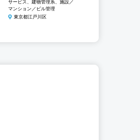
マ
ンション管理員未経験から
の方も大歓迎です
サービス、建物管理系、施設／
サービス、建物管理系、施
スタートOK
マンション／ビル管理
マンション／ビル管理、清
東京都江戸川区
東京都江戸川区