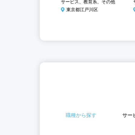
制度あり
小・中学校のＰＣを使った
ビス、フード・アミューズ
サービス、教育系、その他
授業サポート 未経験歓迎
ト系、調理／調理補助
東京都江戸川区
京都江戸川区
職種から探す
サー