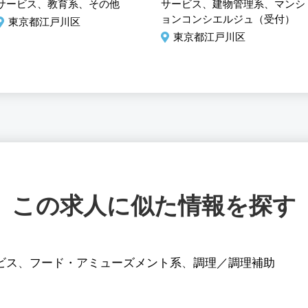
校のＰＣを使った授業サポ
ト】50代未経験活躍中 
サービス、教育系、その他
サービス、建物管理系、マンシ
ート 未経験歓迎
ンションコンシェルジュ
ョンコンシエルジュ（受付）
東京都江戸川区
東京都江戸川区
この求人に似た情報を探す
ビス
、
フード・アミューズメント系
、
調理／調理補助