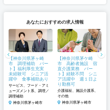
あなたにおすすめの求人情報
【神奈川県茅ヶ崎
【神奈川県茅ケ崎
市 調理補助 パー
市 高齢者施設 宿
ト】福利厚生充実
直介護業務 パー
未経験可 シニア活
ト】経験不問 シニ
躍中 食事補助あり
ア活躍中 週１日よ
り勤務可
サービス、フード・アミ
サ
、
介護福祉、施設介護系、
ューズメント系、調理／
ー
その他
調理補助
系
施
神奈川県茅ヶ崎市
神奈川県茅ヶ崎市
補