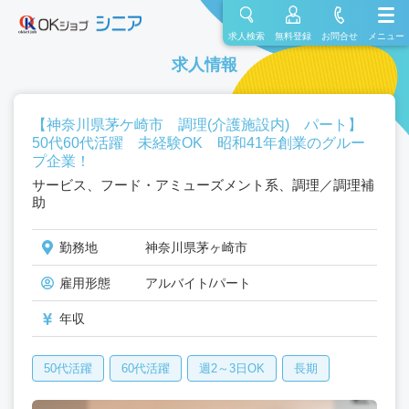
求人検索
無料登録
お問合せ
メニュー
求人情報
【神奈川県茅ケ崎市 調理(介護施設内) パート】
50代60代活躍 未経験OK 昭和41年創業のグルー
プ企業！
サービス、フード・アミューズメント系、調理／調理補
助
勤務地
神奈川県茅ヶ崎市
雇用形態
アルバイト/パート
年収
50代活躍
60代活躍
週2～3日OK
長期