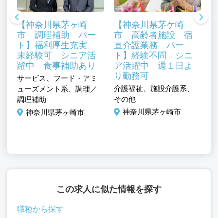
【神奈川県茅ヶ崎
【神奈川県茅ケ崎
市 調理補助 パー
市 高齢者施設 宿
ト】福利厚生充実
直介護業務 パー
未経験可 シニア活
ト】経験不問 シニ
躍中 食事補助あり
ア活躍中 週１日よ
り勤務可
サービス、フード・アミ
サ
、
介護福祉、施設介護系、
ューズメント系、調理／
ー
その他
調理補助
系
施
神奈川県茅ヶ崎市
神奈川県茅ヶ崎市
補
この求人に似た情報を探す
職種から探す