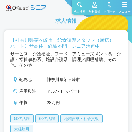
求人検索
無料登録
お問合せ
メニュー
求人情報
【神奈川県茅ヶ崎市 給食調理スタッフ（厨房）
パート】サ高住 経験不問 シニア活躍中
サービス、介護福祉、フード・アミューズメント系、介
護・福祉事務系、施設介護系、調理／調理補助、その
他、その他
勤務地
神奈川県茅ヶ崎市
雇用形態
アルバイト/パート
年収
28万円
50代活躍
60代活躍
地域貢献・社会貢献
未経験可