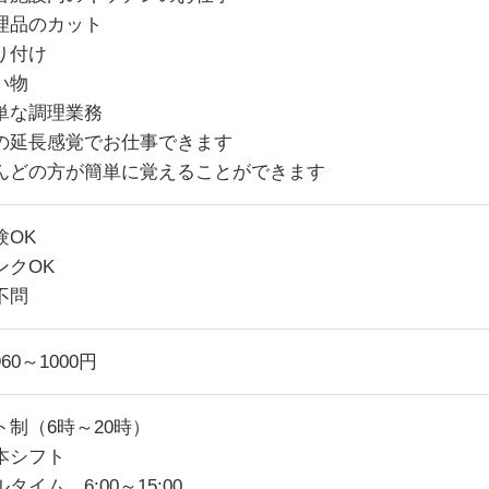
理品のカット
り付け
い物
単な調理業務
の延長感覚でお仕事できます
んどの方が簡単に覚えることができます
験OK
ンクOK
不問
60～1000円
ト制（6時～20時）
本シフト
タイム 6:00～15:00