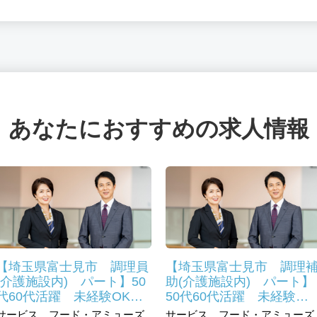
あなたにおすすめの求人情報
【埼玉県富士見市 調理員
【埼玉県富士見市 調理
(介護施設内) パート】50
助(介護施設内) パート】
代60代活躍 未経験OK
50代60代活躍 未経験
昭和41年創業のグループ企
OK 昭和41年創業のグル
サービス、フード・アミューズ
サービス、フード・アミューズ