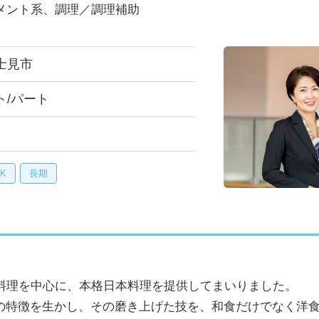
メント系、調理／調理補助
士見市
ト/パート
K
長期
石料理を中心に、本格日本料理を提供してまいりました。
の特徴を生かし、その磨き上げた技を、和食だけでなく洋