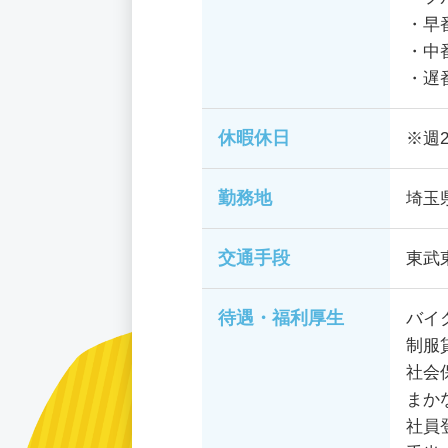
・早番
・中番
・遅番
休暇休日
※週
勤務地
埼玉
交通手段
東武
待遇・福利厚生
バイ
制服
社会
まか
社員