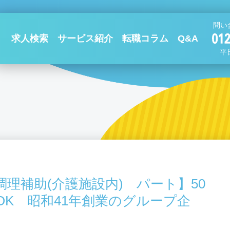
問い
求人検索
サービス紹介
転職コラム
Q&A
平日
理補助(介護施設内) パート】50
OK 昭和41年創業のグループ企