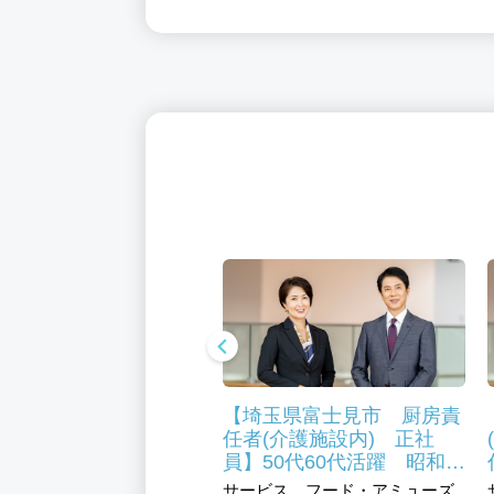
ッグストア登録販売者
【埼玉県富士見市 厨房責
合職）店長候補（正社
任者(介護施設内) 正社
員】50代60代活躍 昭和
41年創業のグループ企業！
ビス、小売・流通系、店長
サービス、フード・アミューズ