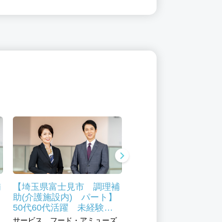
補
【埼玉県富士見市 調理補
【埼玉県富士見市 調
助(介護施設内) パート】
(介護施設内) パート】
50代60代活躍 未経験
代60代活躍 未経験
OK 昭和41年創業のグル
昭和41年創業のグル
サービス、フード・アミューズ
サービス、フード・アミュ