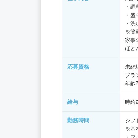
・調
・盛
・洗
※簡
家事
ほと
応募資格
未経
ブラ
年齢
給与
時給9
勤務時間
シフ
※基
・フル