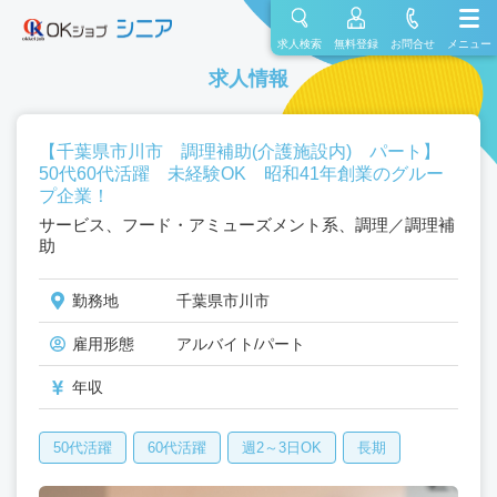
求人検索
無料登録
お問合せ
メニュー
求人情報
【千葉県市川市 調理補助(介護施設内) パート】
50代60代活躍 未経験OK 昭和41年創業のグルー
プ企業！
サービス、フード・アミューズメント系、調理／調理補
助
勤務地
千葉県市川市
雇用形態
アルバイト/パート
年収
50代活躍
60代活躍
週2～3日OK
長期