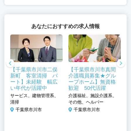
あなたにおすすめの求人情報
【千葉県市川市二俣
【千葉県市川市真間
新町 客室清掃 パ
介護職員募集★グル
ート】未経験 幅広
ープホーム】無資格
い年代が活躍中
歓迎 50代活躍
介
サービス、建物管理系、
介護福祉、施設介護系、
ャ
ミ
清掃
その他、ヘルパー
門
／
千葉県市川市
千葉県市川市