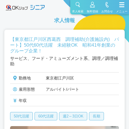
求人検索
無料登録
お問合せ
メニュー
求人情報
【東京都江戸川区西葛西 調理補助(介護施設内) パ
ート】50代60代活躍 未経験OK 昭和41年創業の
グループ企業！
サービス、フード・アミューズメント系、調理／調理補
助
勤務地
東京都江戸川区
雇用形態
アルバイト/パート
年収
50代活躍
60代活躍
週2～3日OK
長期