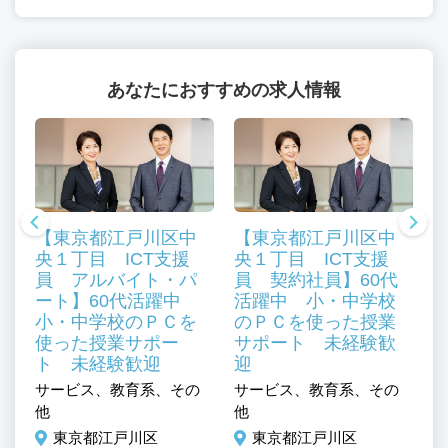
あなたにおすすめの求人情報
【東京都江戸川区中
【東京都江戸川区中
央１丁目 ICT支援
央１丁目 ICT支援
員 アルバイト・パ
員 契約社員】60代
ート】60代活躍中
活躍中 小・中学校
小・中学校のＰＣを
のＰＣを使った授業
使った授業サポー
サポート 未経験歓
ミ
ト 未経験歓迎
迎
／
サービス、教育系、その
サービス、教育系、その
サ
他
他
マ
ュ
東京都江戸川区
東京都江戸川区