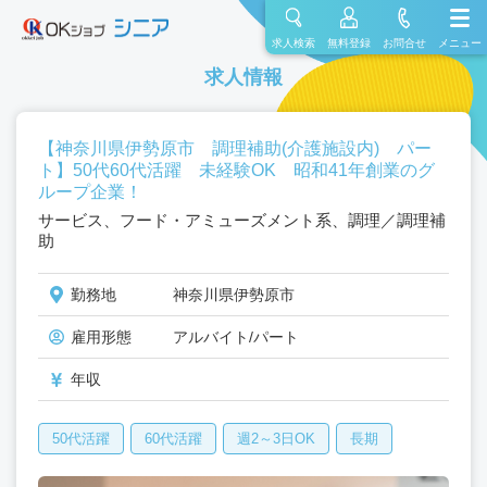
求人検索
無料登録
お問合せ
メニュー
求人情報
【神奈川県伊勢原市 調理補助(介護施設内) パー
ト】50代60代活躍 未経験OK 昭和41年創業のグ
ループ企業！
サービス、フード・アミューズメント系、調理／調理補
助
勤務地
神奈川県伊勢原市
雇用形態
アルバイト/パート
年収
50代活躍
60代活躍
週2～3日OK
長期