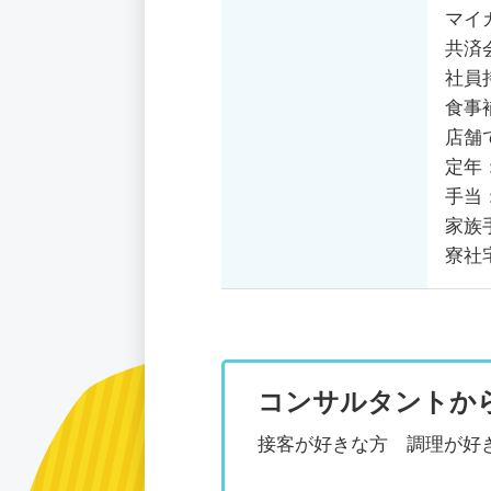
マイ
共済
社員
食事
店舗
定年
手当
家族
寮社
コンサルタントか
接客が好きな方 調理が好