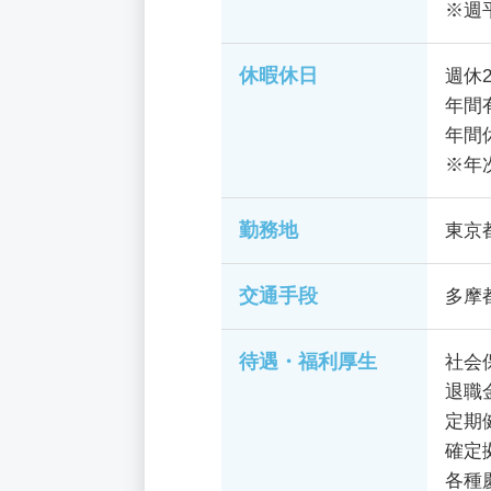
※週
休暇休日
週休
年間
年間
※年
勤務地
東京
交通手段
多摩
待遇・福利厚生
社会
退職
定期
確定
各種