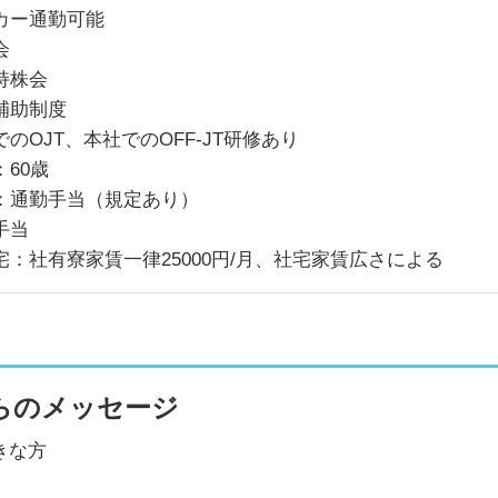
カー通勤可能
会
持株会
補助制度
でのOJT、本社でのOFF-JT研修あり
：60歳
：通勤手当（規定あり）
手当
宅：社有寮家賃一律25000円/月、社宅家賃広さによる
らのメッセージ
きな方