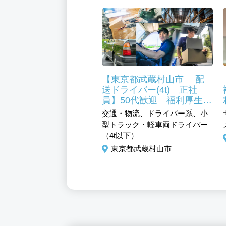
【東京都武蔵村山市 配
送ドライバー(4t) 正社
員】50代歓迎 福利厚生充
実 固定シフト 資格取得
交通・物流、ドライバー系、小
支援あり
型トラック・軽車両ドライバー
（4t以下）
東京都武蔵村山市