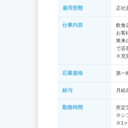
雇用形態
正社
仕事内容
飲食
お客
将来
で店
※充
応募資格
第一
給与
月給2
勤務時間
所定
※シ
※1