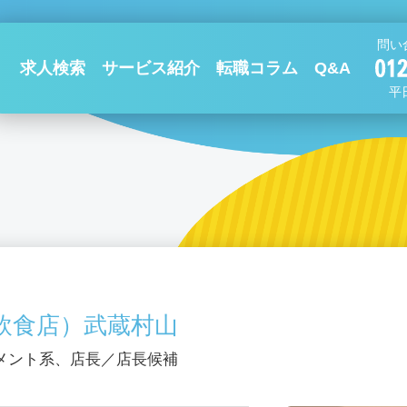
問い
求人検索
サービス紹介
転職コラム
Q&A
平日
飲食店）武蔵村山
メント系、店長／店長候補