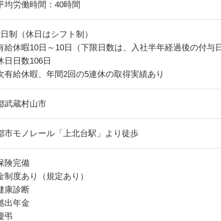
平均労働時間：40時間
2日制（休日はシフト制）
有給休暇10日～10日（下限日数は、入社半年経過後の付与
休日日数106日
次有給休暇、年間2回の5連休の取得実績あり
都武蔵村山市
都市モノレール「上北台駅」より徒歩
保険完備
金制度あり（規定あり）
健康診断
拠出年金
慶弔