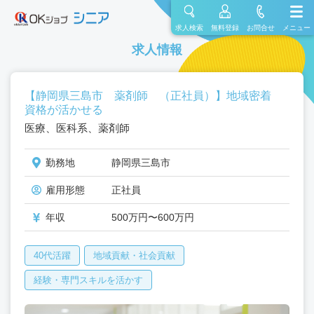
求人検索
無料登録
お問合せ
メニュー
求人情報
【静岡県三島市 薬剤師 （正社員）】地域密着
資格が活かせる
医療、医科系、薬剤師
勤務地
静岡県三島市
雇用形態
正社員
年収
500万円〜600万円
40代活躍
地域貢献・社会貢献
経験・専門スキルを活かす