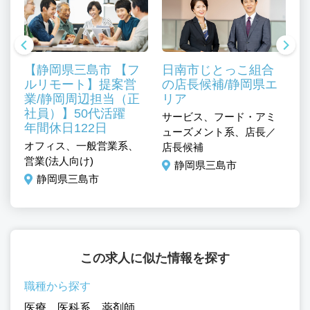
【静岡県三島市 【フ
日南市じとっこ組合
ルリモート】提案営
の店長候補/静岡県エ
業/静岡周辺担当（正
リア
社員）】50代活躍
サービス、フード・アミ
サ
年間休日122日
ューズメント系、店長／
ュ
オフィス、一般営業系、
店長候補
店
営業(法人向け)
静岡県三島市
静岡県三島市
この求人に似た情報を探す
職種から探す
医療
、
医科系
、
薬剤師