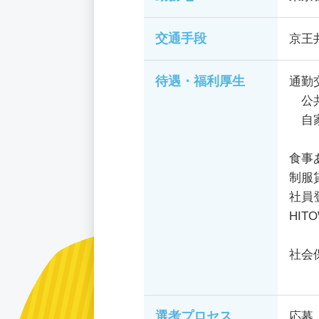
交通手段
京王
待遇・福利厚生
通勤
公共
自家
食事
制服
社員
HI
社会
選考プロセス
応募