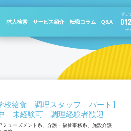
問い
求人検索
サービス紹介
転職コラム
Q&A
平日
学校給食 調理スタッフ パート】
中 未経験可 調理経験者歓迎
アミューズメント系、介護・福祉事務系、施設介護