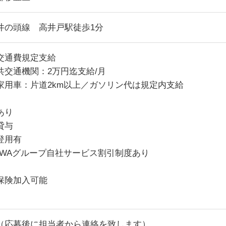
井の頭線 高井戸駅徒歩1分
交通費規定支給
交通機関：2万円迄支給/月
用車：片道2km以上／ガソリン代は規定内支給
あり
貸与
登用有
TOWAグループ自社サービス割引制度あり
保険加入可能
（応募後に担当者から連絡を致します）