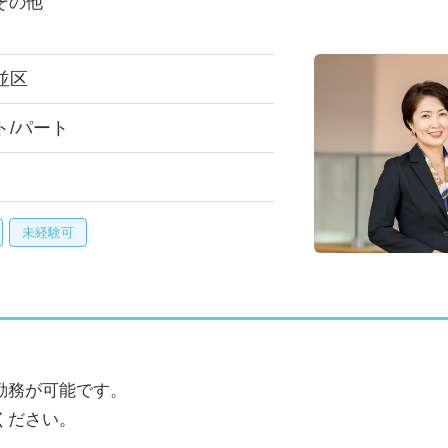
その他
並区
ト/パート
未経験可
勤務が可能です。
ください。