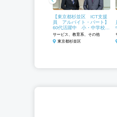
京都杉並区】介護福祉
【東京都杉並区 ICT支援
正社員)
員 アルバイト・パート】
60代活躍中 小・中学校の
福祉、ケアマネージャー
ＰＣを使った授業サポー
サービス、教育系、その他
主任介護支援専門員
ト 未経験歓迎
東京都杉並区
京都杉並区