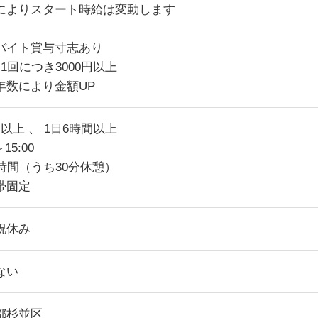
によりスタート時給は変動します
バイト賞与寸志あり
1回につき3000円以上
年数により金額UP
以上 、 1日6時間以上
～15:00
6時間（うち30分休憩）
帯固定
祝休み
ない
都杉並区