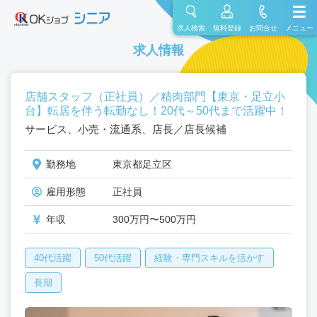
求人検索
無料登録
お問合せ
メニュー
求人情報
店舗スタッフ（正社員）／精肉部門【東京・足立小
台】転居を伴う転勤なし！20代～50代まで活躍中！
サービス、小売・流通系、店長／店長候補
勤務地
東京都足立区
雇用形態
正社員
年収
300万円〜500万円
40代活躍
50代活躍
経験・専門スキルを活かす
長期