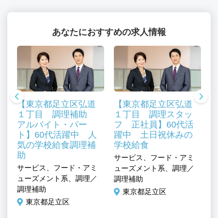
あなたにおすすめの求人情報
【東京都足立区弘道
【東京都足立区弘道
１丁目 調理補助
１丁目 調理スタッ
アルバイト・パー
フ 正社員】60代活
ト】60代活躍中 人
躍中 土日祝休みの
気の学校給食調理補
学校給食
助
サービス、フード・アミ
サービス、フード・アミ
ューズメント系、調理／
サ
ューズメント系、調理／
調理補助
マ
調理補助
東京都足立区
ュ
東京都足立区